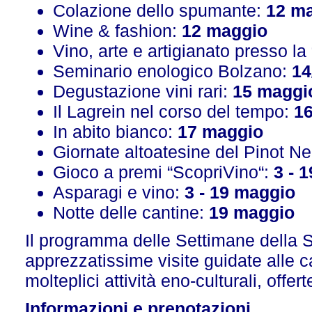
Colazione dello spumante:
12 m
Wine & fashion:
12 maggio
Vino, arte e artigianato presso la
Seminario enologico Bolzano:
14
Degustazione vini rari:
15 maggi
Il Lagrein nel corso del tempo:
1
In abito bianco:
17 maggio
Giornate altoatesine del Pinot Ne
Gioco a premi “ScopriVino“:
3 - 
Asparagi e vino:
3 - 19 maggio
Notte delle cantine:
19 maggio
Il programma delle Settimane della St
apprezzatissime visite guidate alle ca
molteplici attività eno-culturali, offer
Informazioni e prenotazioni