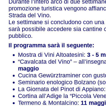
Durante l’intero arco di due settiman
promozione turistica vengono affianc
Strada del Vino.
Le settimane si concludono con una n
sarà possibile accedere sia cantine ch
pubblico.
Il programma sarà il seguente:
Mostra di Vini Altoatesini:
3 - 5 
“Cavalcata del Vino” – all’insegn
maggio
Cucina Gewürztraminer con gust
Seminario enologico Bolzano (sol
La Giornata del Pinot di Appiano
Cortina all’Adige la “Piccola Ven
Termeno & Montalcino:
11 magg