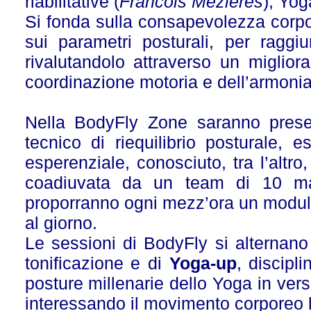
riabilitative (
Francois Mezieres
), Yog
Si fonda sulla consapevolezza corpor
sui parametri posturali, per raggi
rivalutandolo attraverso un miglioram
coordinazione motoria e dell’armoni
Nella BodyFly Zone saranno prese
tecnico di riequilibrio posturale, e
esperenziale, conosciuto, tra l’altro,
coadiuvata da un team di 10 mast
proporranno ogni mezz’ora un modulo d
al giorno.
Le sessioni di BodyFly si alternano
tonificazione e di
Yoga-up
, discipl
posture millenarie dello Yoga in ver
interessando il movimento corporeo la