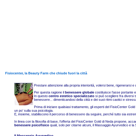
Fisiocenter, la Beauty Farm che chiude fuori la città
Prestare attenzione alla propria interiorità, volersi bene, rigenerarsi
Per questa ragione il
benessere
globale
costituisce l’asse portante e
In questo
centro estetico specializzato
si può scegliere fra diversi 
benessere... dimenticandosi della città e dei suoi ritmi caotici e stressa
Prima di iniziare qualsiasi trattamento, gli esperti del
FisioCenter
Gold a
un po’ sulla sua psicologia.
E, insieme, stabiliscono il percorso di benessere da seguire, perché tutto sia
estre
In linea con la filosofia di base, l’offerta del
FisioCenter
Gold di Neda propone, accanto 
benessere psicofisico
quali, solo per citarne alcuni, il Massaggio Ayurvedico e la
Il Massaggio Ayurvedico