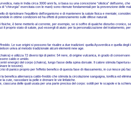
urvedica
, nata in India circa 3000 anni fa, si basa su una concezione “
olistica
” dell’uomo, che 
di “chirurgia” esercitata con le mani) sono ritenute fondamentali per la prevenzione delle mala
uello di ripristinare l’equilibrio dell’organismo e di mantenere la salute fisica e mentale; consi
endole in ottime condizioni ed ha effetti di potenziamento sulle difese naturali.
isiche, è bene metterlo al corrente, per esempio, se si soffre di qualche disturbo cronico, se s
zi il proprio stato di salute, può essergli
di
aiuto: per la personalizzazione del trattamento, pe
ddo. Le sue origini si possono far risalire a due tradizioni: quella Ayuverdica e quella degli in
 Nelson univa al metodo tradizionale alcuni elementi new age.
ra) e utilizza 72 diversi tipi di pietre: 54 nere, di origine vulcanica, in grado di conservare a
essere caldo e umido.
centri energici del corpo (chakra), lungo l’asse della spina dorsale. Il calore stimola l’apertura d
nare le tossine).
isi di panico proprio per l’effetto benefico di questa fase di rilassamento, in cui riesce più fac
 la benefica alternanza caldo-freddo che stimola la circolazione sanguigna, tonifica ed elimina
 la cute, rassodare la pelle e drenare le vie linfatiche.
, ciascuna delle quali usata per una parte precisa del corpo: sottili per le scapole e la schiena