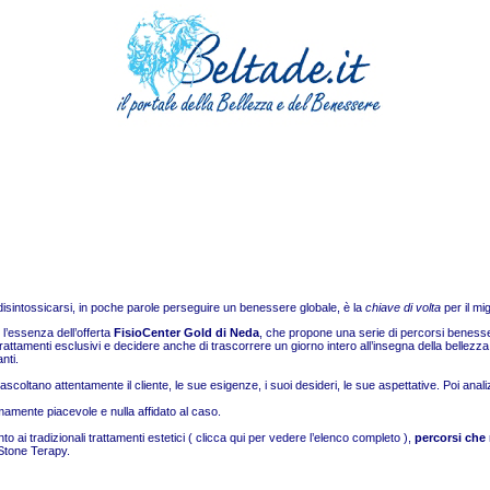
 e disintossicarsi, in poche parole perseguire un benessere
globale
, è la
chiave di volta
per il mig
 l’essenza dell’offerta
FisioCenter
Gold di Neda
, che propone una serie di percorsi benessere
trattamenti esclusivi e decidere anche di trascorrere un giorno intero all’insegna della bellezza
nti.
scoltano attentamente il cliente, le sue esigenze, i suoi desideri, le sue
aspettative
. Poi anal
mamente
piacevole e nulla affidato al caso.
ai tradizionali trattamenti estetici (
clicca
qui per vedere l’elenco completo
),
percorsi che
 Stone Terapy.