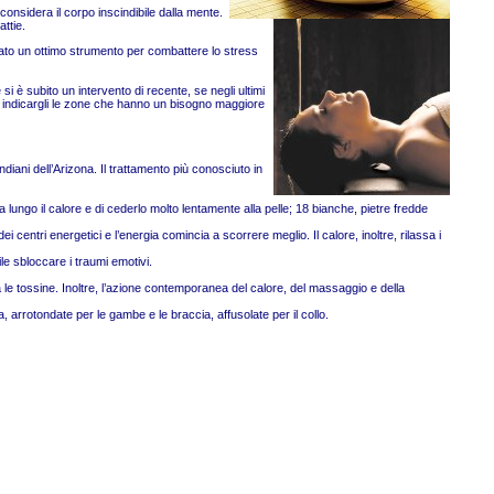
considera il corpo inscindibile dalla mente.
ttie.
derato un ottimo strumento per combattere lo stress
i è subito un intervento di recente, se negli ultimi
r indicargli le zone che hanno un bisogno maggiore
diani dell’Arizona. Il trattamento più conosciuto in
 lungo il calore e di cederlo molto lentamente alla pelle; 18 bianche, pietre fredde
ei centri energetici e l’energia comincia a scorrere meglio. Il calore, inoltre, rilassa i
ile sbloccare i traumi emotivi.
 le tossine. Inoltre, l’azione contemporanea del calore, del massaggio e della
, arrotondate per le gambe e le braccia, affusolate per il collo.