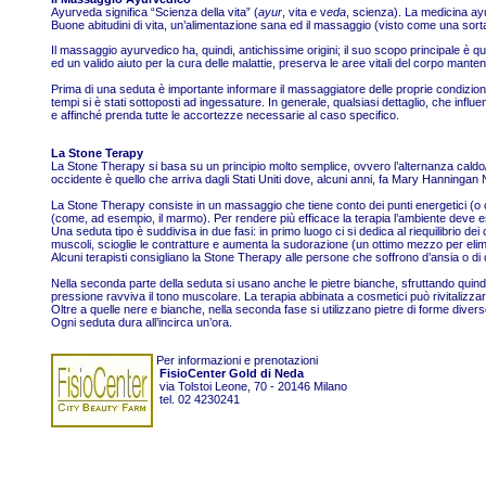
Ayurveda significa “Scienza della vita” (
ayur
,
vita
e v
eda
, scienza). La medicina
ay
Buone abitudini di vita, un’alimentazione sana ed il massaggio (visto come una sorta 
Il massaggio
ayurvedico
ha, quindi, antichissime origini; il suo scopo principale è q
ed un valido aiuto per la cura delle malattie, preserva le aree vitali del corpo manten
Prima di una seduta è importante informare il massaggiatore delle proprie condizioni f
tempi si è stati sottoposti ad ingessature. In generale, qualsiasi dettaglio, che influen
e affinché prenda tutte le accortezze necessarie al caso specifico.
La Stone Terapy
La Stone Therapy si basa su un principio molto semplice, ovvero l’alternanza caldo/fre
occidente è quello che arriva dagli Stati Uniti dove, alcuni anni, fa Mary Hanningan
La Stone Therapy consiste in un massaggio che tiene conto dei punti energetici (o chak
(come, ad esempio, il marmo). Per rendere più efficace la terapia l’ambiente deve 
Una seduta tipo è suddivisa in due fasi: in primo luogo ci si dedica al riequilibrio dei 
muscoli, scioglie le contratture e aumenta la sudorazione (un ottimo mezzo per elimi
Alcuni terapisti consigliano la Stone Therapy alle persone che soffrono d’ansia o di cr
Nella seconda parte della seduta si usano anche le pietre bianche, sfruttando quindi
pressione ravviva il tono muscolare. La terapia abbinata a cosmetici può rivitalizzare
Oltre a quelle nere e bianche, nella seconda fase si utilizzano pietre di forme diverse
Ogni seduta dura all’incirca un’ora.
Per informazioni e prenotazioni
FisioCenter
Gold di Neda
via Tolstoi Leone, 70 - 20146 Milano
tel. 02 4230241