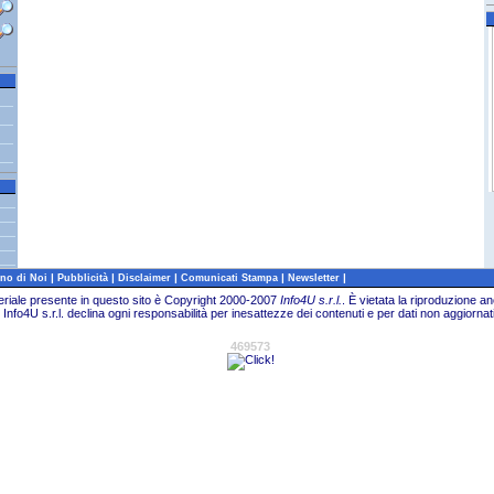
P
|
|
|
|
|
no di Noi
Pubblicità
Disclaimer
Comunicati Stampa
Newsletter
teriale presente in questo sito è Copyright 2000-2007
Info4U s.r.l.
.
È vietata la riproduzione an
Info4U s.r.l. declina ogni responsabilità per inesattezze dei contenuti e per dati non aggiornati
469573