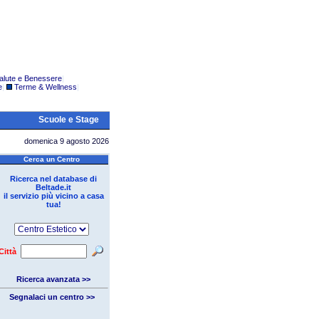
alute e Benessere
|
e
|
Terme & Wellness
|
Scuole e Stage
domenica 9 agosto 2026
Cerca un Centro
Ricerca nel database di
Beltade.it
il servizio più vicino a casa
tua!
Città
Ricerca avanzata >>
Segnalaci un centro >>