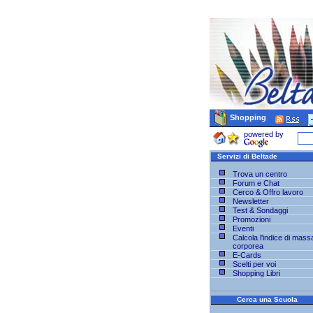
Shopping
powered by
Servizi di Beltade
Trova un centro
Forum e Chat
Cerco & Offro lavoro
Newsletter
Test & Sondaggi
Promozioni
Eventi
Calcola l'indice di mass
corporea
E-Cards
Scelti per voi
Shopping Libri
Cerca una Scuola