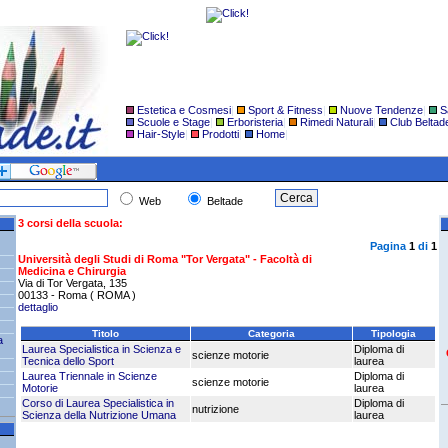
Estetica e Cosmesi
|
Sport & Fitness
|
Nuove Tendenze
|
S
Scuole e Stage
|
Erboristeria
|
Rimedi Naturali
|
Club Beltad
Hair-Style
|
Prodotti
|
Home
|
Web
Beltade
3 corsi della scuola:
Pagina
1
di
1
Università degli Studi di Roma "Tor Vergata" - Facoltà di
Medicina e Chirurgia
Via di Tor Vergata, 135
00133 - Roma ( ROMA )
dettaglio
Titolo
Categoria
Tipologia
a
Laurea Specialistica in Scienza e
Diploma di
scienze motorie
Tecnica dello Sport
laurea
Laurea Triennale in Scienze
Diploma di
scienze motorie
Motorie
laurea
Corso di Laurea Specialistica in
Diploma di
nutrizione
Scienza della Nutrizione Umana
laurea