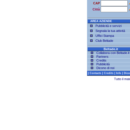
CAP
Città
AREA AZIENDE
Pubblicità e servizi
Segnala la tua attività
Uffici Stampa
Club Beltade
Beltade.it
Collabora con Beltade.it
Partners
Credits
Pubblicità
Dicono di noi
|
|
|
|
Contacts
Credits
Info
Dico
Tutto il ma