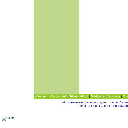
|
|
|
|
|
|
|
Contacts
Credits
Info
Dicono di Noi
Pubblicità
Disclaimer
Com
Tutto il materiale presente in questo sito è Copy
Info4U s.r.l. declina ogni responsabili