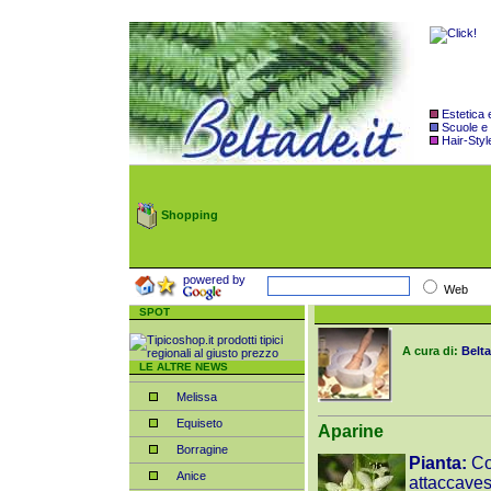
Estetica
Scuole e
Hair-Styl
Shopping
powered by
Web
SPOT
A cura di:
Belta
LE ALTRE NEWS
Melissa
Equiseto
Aparine
Borragine
Pianta:
Co
Anice
attaccavest