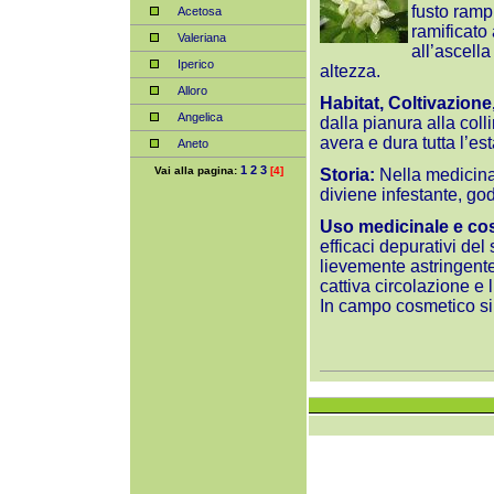
fusto ramp
Acetosa
ramificato 
Valeriana
all’ascell
Iperico
altezza.
Alloro
Habitat, Coltivazione
Angelica
dalla pianura alla colli
avera e dura tutta l’est
Aneto
1
2
3
Vai alla pagina:
[4]
Storia:
Nella medicina
diviene infestante, go
Uso medicinale e co
efficaci depurativi del
lievemente astringente.
cattiva circolazione e l
In campo cosmetico si u