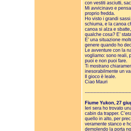
con vestiti asciutti, sa
Mi avvicinavo e pensa
proprio fredda.
Ho visto i grandi sass
schiuma, e la canoa che
canoa si alza e sbatte
qualche cosa? E’ stata
E’ una situazione mol
genere quando ho dec
Le avventure con la n
vogliamo: sono reali, 
puoi e non puoi fare.
Ti mostrano chiarament
inesorabilmente un valo
Il gioco è leale.
Ciao Mauri
-------------------------------
Fiume Yukon, 27 gi
Ieri sera ho trovato u
cabin da trapper. C’era
quello in alto, per pre
veramente stanco e ho
demolendo la porta non