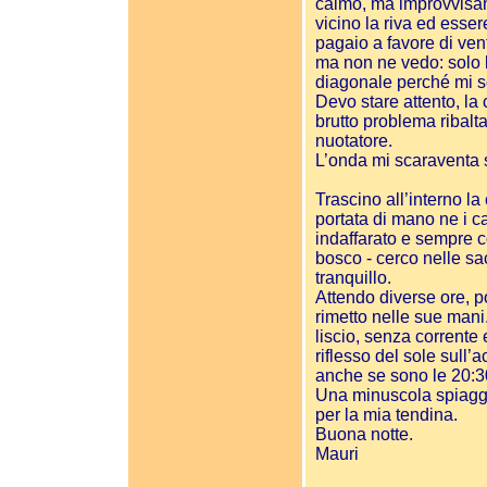
calmo, ma improvvisame
vicino la riva ed esse
pagaio a favore di ven
ma non ne vedo: solo b
diagonale perché mi se
Devo stare attento, la 
brutto problema ribalt
nuotatore.
L’onda mi scaraventa s
Trascino all’interno l
portata di mano ne i c
indaffarato e sempre c
bosco - cerco nelle sa
tranquillo.
Attendo diverse ore, p
rimetto nelle sue mani
liscio, senza corrente 
riflesso del sole sull’
anche se sono le 20:3
Una minuscola spiagget
per la mia tendina.
Buona notte.
Mauri