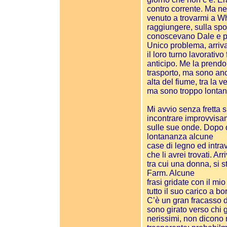
contro corrente. Ma n
venuto a trovarmi a W
raggiungere, sulla spo
conoscevano Dale e p
Unico problema, arriva
il loro turno lavorati
anticipo. Me la prend
trasporto, ma sono anc
alta del fiume, tra l
ma sono troppo lontan
Mi avvio senza fretta 
incontrare improvvisam
sulle sue onde. Dopo qu
lontananza alcune
case di legno ed intrav
che li avrei trovati. A
tra cui una donna, si s
Farm. Alcune
frasi gridate con il mi
tutto il suo carico a bo
C’è un gran fracasso d
sono girato verso chi g
nerissimi, non dicono 