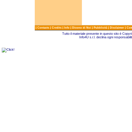
|
|
|
|
|
|
|
Contacts
Credits
Info
Dicono di Noi
Pubblicità
Disclaimer
Com
Tutto il materiale presente in questo sito è Copy
Info4U s.r.l. declina ogni responsabili