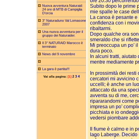
ore 20:30 percorrendo
Subito dopo le prime p
Nuova avventura Naturaid:
24 ore di MTB di Campiglia
mie spalle le case dell
D’orcia
La canoa è pesante e 
3° Naturaduno Val Lomasone
confidenza con i movim
2007
ribaltarmi.
Una nuova avventura per il
Dopo qualche ora sono 
gruppo dei Naturaider.
smeraldo che si riflett
Il 3° NATURAID Marocco è
Mi preoccupa un po’ i
terminato
dura poco.
News del 9 novembre
In alcuni tratti, aiutat
mentre mediamente pr
La gara è partita!!!
In prossimità dei resti
2
3
4
Vai alla pagina:
[1]
cercatori mi avvicino 
uccelli; è anche un lu
attaccato da una speci
avventa su di me, cerco
ripararandomi come p
impresa un po’ compli
picchiata e io ondeggi
vedersi piombare addo
Il fiume è calmo e in 
lago Laberge. Decido d