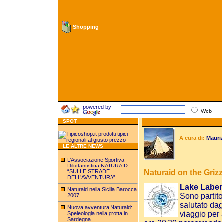
Shopping
powered by
Web
SPOT
A cura di:
Mauri
LE ALTRE NEWS
L’Associazione Sportiva
Dilettantistica NATURAID
“SULLE STRADE
Naturaid on the Grizz
DELL’AVVENTURA”.
Lake Laber
Naturaid nella Sicilia Barocca
Sono partit
2007
salutato dag
Nuova avventura Naturaid:
viaggio per
Speleologia nella grotta in
Sardegna