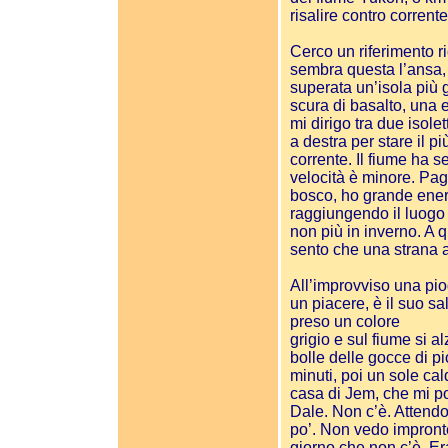
risalire contro corrent
Cerco un riferimento r
sembra questa l’ansa,
superata un’isola più 
scura di basalto, una 
mi dirigo tra due isole
a destra per stare il pi
corrente. Il fiume ha s
velocità è minore. Pag
bosco, ho grande energ
raggiungendo il luogo
non più in inverno. A 
sento che una strana 
All’improvviso una pio
un piacere, è il suo sa
preso un colore
grigio e sul fiume si 
bolle delle gocce di p
minuti, poi un sole ca
casa di Jem, che mi po
Dale. Non c’è. Attend
po’. Non vedo impronte
giorno che non c’è. Er