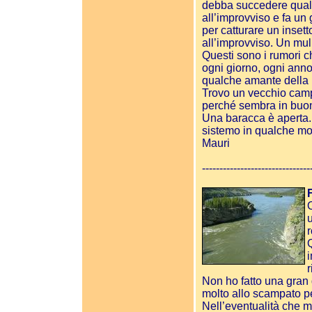
debba succedere qualc
all’improvviso e fa un
per catturare un inset
all’improvviso. Un muli
Questi sono i rumori c
ogni giorno, ogni anno,
qualche amante della n
Trovo un vecchio camp
perché sembra in buon
Una baracca è aperta. 
sistemo in qualche mo
Mauri
-------------------------------
u
i
r
Non ho fatto una gran
molto allo scampato pe
Nell’eventualità che m