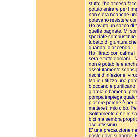
stufa; l’ho accesa fa
potuto entrare per l’im
non c’era neanche una
potevano resistere con
Ho avuto un sacco di t
quelle bagnate. Mi son
speciale combustibile p
tubetto di giuntura che
quando lo accendo.
Ho filtrato con calma 
sera e tutto domani. L
non è potabile e anch
assolutamente sconsigl
rischi d’infezione, viru
Ma io utilizzo una pomp
bloccano e purificano 
giardia e l’ameba, per
pompa impiega qualche
piacere perché è per 
mettere il mio cibo. Per
Solitamente è nelle sa
bici ma sembra proprio
asciuttissimi).
E’ una precauzione nec
posto dove si dorme. P