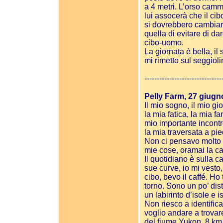
a 4 metri. L’orso camm
lui assocerà che il ci
si dovrebbero cambiare
quella di evitare di da
cibo-uomo.
La giornata è bella, il
mi rimetto sul seggioli
-------------------------------
Pelly Farm, 27 giugn
Il mio sogno, il mio gi
la mia fatica, la mia fam
mio importante incontr
la mia traversata a pie
Non ci pensavo molto 
mie cose, oramai la ca
Il quotidiano è sulla c
sue curve, io mi vesto, 
cibo, bevo il caffé. Ho
torno. Sono un po’ dis
un labirinto d’isole e is
Non riesco a identific
voglio andare a trovare
del fiume Yukon, 8 km 