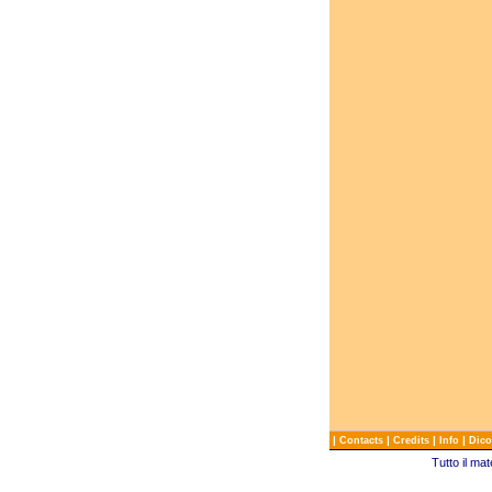
|
|
|
|
Contacts
Credits
Info
Dico
Tutto il ma