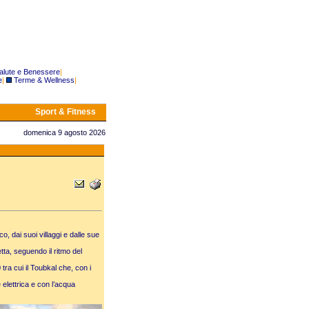
alute e Benessere
|
e
|
Terme & Wellness
|
Sport & Fitness
domenica 9 agosto 2026
, dai suoi villaggi e dalle sue
tta, seguendo il ritmo del
tra cui il Toubkal che, con i
 elettrica e con l’acqua