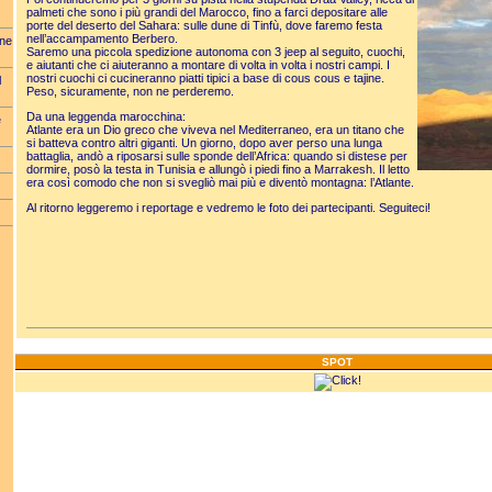
palmeti che sono i più grandi del Marocco, fino a farci depositare alle
porte del deserto del Sahara: sulle dune di Tinfù, dove faremo festa
nell’accampamento Berbero.
one
Saremo una piccola spedizione autonoma con 3 jeep al seguito, cuochi,
e aiutanti che ci aiuteranno a montare di volta in volta i nostri campi. I
nostri cuochi ci cucineranno piatti tipici a base di cous cous e tajine.
l
Peso, sicuramente, non ne perderemo.
Da una leggenda marocchina:
è
Atlante era un Dio greco che viveva nel Mediterraneo, era un titano che
si batteva contro altri giganti. Un giorno, dopo aver perso una lunga
battaglia, andò a riposarsi sulle sponde dell’Africa: quando si distese per
dormire, posò la testa in Tunisia e allungò i piedi fino a Marrakesh. Il letto
era così comodo che non si svegliò mai più e diventò montagna: l’Atlante.
Al ritorno leggeremo i reportage e vedremo le foto dei partecipanti. Seguiteci!
SPOT