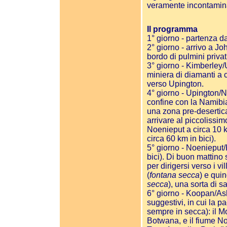
veramente incontamina
Il programma
1° giorno - partenza 
2° giorno - arrivo a J
bordo di pulmini privat
3° giorno - Kimberley/
miniera di diamanti a 
verso Upington.
4° giorno - Upington/N
confine con la Namibia
una zona pre-desertica
arrivare al piccolissimo
Noenieput a circa 10 km
circa 60 km in bici).
5° giorno - Noenieput
bici). Di buon mattino 
per dirigersi verso i vi
(
fontana secca
) e qui
secca
), una sorta di s
6° giorno - Koopan/As
suggestivi, in cui la p
sempre in secca): il Mo
Botwana, e il fiume No