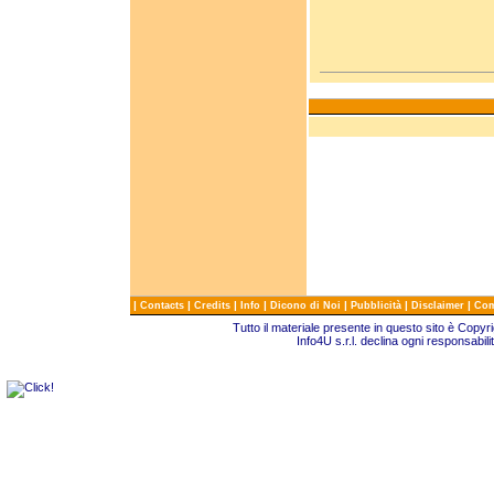
|
|
|
|
|
|
|
Contacts
Credits
Info
Dicono di Noi
Pubblicità
Disclaimer
Com
Tutto il materiale presente in questo sito è Copy
Info4U s.r.l. declina ogni responsabili