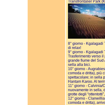
Transfrontalier Park (
8° giorno - Kgalagadi T
di relax!
9° giorno - Kgalagadi 
Trasferimento verso il
grande fiume del Sud A
sella alla bici.
10° giorno - Augrabies
comoda e dritta), più 
spettacolare; in sella 
Hantam Karoo. Al termi
11° giorno - Calvinia/
nuovamente in sella, d
grotte degli “ottentotti”,
12° giorno - Clanwilli
comoda e dritta), arriv