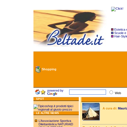
Estetica
Scuole e
Hair-Styl
Shopping
powered by
Web
SPOT
A cura di:
Mauri
LE ALTRE NEWS
L’Associazione Sportiva
Dilettantistica NATURAID