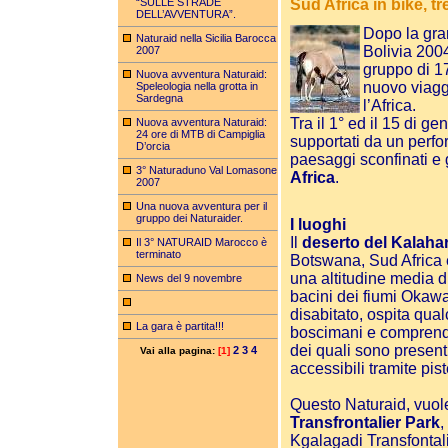
“SULLE STRADE
Sud Africa in bike, tr
DELL’AVVENTURA”.
Dopo la gra
Naturaid nella Sicilia Barocca
Bolivia 2004
2007
gruppo di 1
Nuova avventura Naturaid:
nuovo viagg
Speleologia nella grotta in
Sardegna
l’Africa.
Tra il 1° ed il 15 di g
Nuova avventura Naturaid:
24 ore di MTB di Campiglia
supportati da un perfor
D’orcia
paesaggi sconfinati e 
3° Naturaduno Val Lomasone
Africa
.
2007
Una nuova avventura per il
gruppo dei Naturaider.
I luoghi
Il
deserto del Kalahar
Il 3° NATURAID Marocco è
terminato
Botswana, Sud Africa
una altitudine media d
News del 9 novembre
bacini dei fiumi Oka
disabitato, ospita qual
La gara è partita!!!
boscimani e comprende 
dei quali sono presen
2
3
4
Vai alla pagina:
[1]
accessibili tramite pis
Questo Naturaid, vuole
Transfrontalier Park
,
Kgalagadi Transfontal