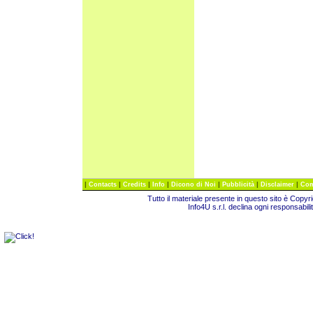
|
|
|
|
|
|
|
Contacts
Credits
Info
Dicono di Noi
Pubblicità
Disclaimer
Com
Tutto il materiale presente in questo sito è Copy
Info4U s.r.l. declina ogni responsabili