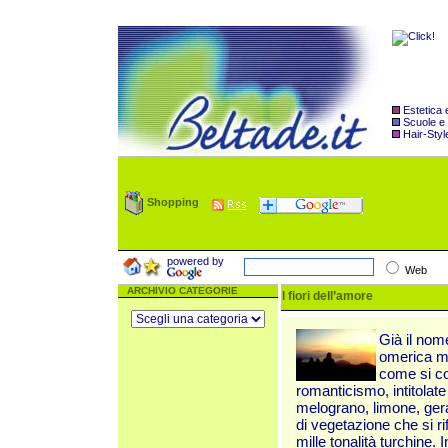
Estetica
Scuole e
Hair-Styl
Shopping
powered by
Web
ARCHIVIO CATEGORIE
I fiori dell’amore
Già il nome
omerica me
come si co
romanticismo, intitolate 
melograno, limone, geran
di vegetazione che si ri
mille tonalità turchine. 