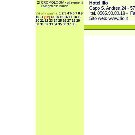
Hotel Ilio
CROMOLOGIA - gli elementi
collegati alle bande
Capo S. Andrea 24 - 57
tel. 0565.90.80.18 - F
1
2
3
4
5
6
7
8
9
Vai alla pagina:
10
11
13
14
15
16
17
18
19
[12]
Sito web:
www.ilio.it
20
21
22
23
24
25
26
27
28
29
30
31
32
33
34
35
36
37
38