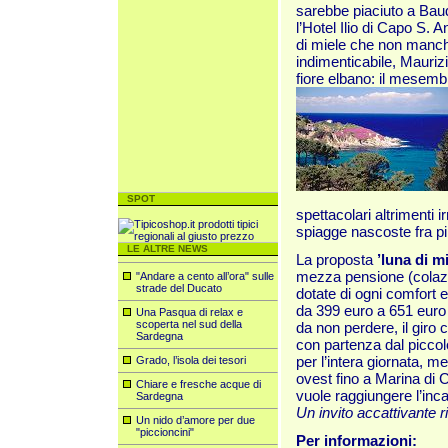
sarebbe piaciuto a Baud
l’Hotel Ilio di Capo S. 
di miele che non manche
indimenticabile, Maurizi
fiore elbano: il mesem
SPOT
spettacolari altrimenti i
spiagge nascoste fra pi
LE ALTRE NEWS
La proposta
’luna di mi
mezza pensione (colazi
"Andare a cento all’ora" sulle
strade del Ducato
dotate di ogni comfort e
da 399 euro a 651 euro
Una Pasqua di relax e
scoperta nel sud della
da non perdere, il giro 
Sardegna
con partenza dal piccol
per l’intera giornata, m
Grado, l’isola dei tesori
ovest fino a Marina di 
Chiare e fresche acque di
vuole raggiungere l’inc
Sardegna
Un invito accattivante r
Un nido d’amore per due
"piccioncini"
Per informazioni: