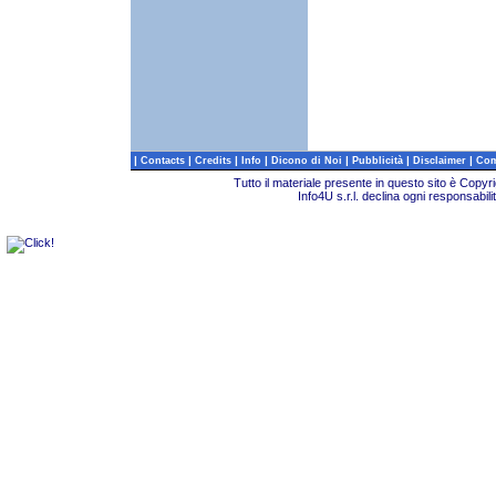
|
|
|
|
|
|
|
Contacts
Credits
Info
Dicono di Noi
Pubblicità
Disclaimer
Com
Tutto il materiale presente in questo sito è Copy
Info4U s.r.l. declina ogni responsabili