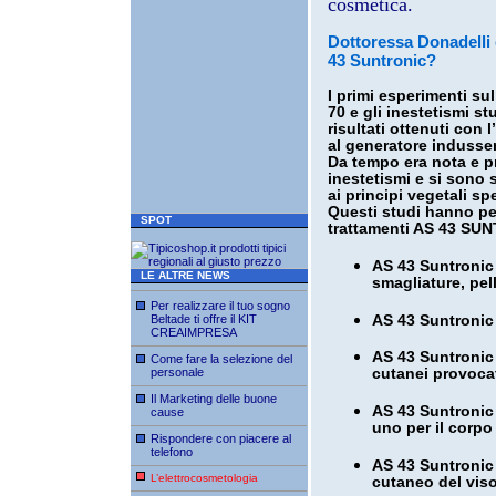
cosmetica.
Dottoressa Donadelli q
43 Suntronic?
I primi esperimenti sul
70 e gli inestetismi s
risultati ottenuti con 
al generatore indusser
Da tempo era nota e pro
inestetismi e si sono s
ai principi vegetali sp
Questi studi hanno pe
SPOT
trattamenti AS 43 SUN
AS 43 Suntronic 
LE ALTRE NEWS
smagliature, pel
Per realizzare il tuo sogno
AS 43 Suntronic 
Beltade ti offre il KIT
CREAIMPRESA
AS 43 Suntronic 
Come fare la selezione del
personale
cutanei provocati
Il Marketing delle buone
AS 43 Suntronic 
cause
uno per il corpo
Rispondere con piacere al
telefono
AS 43 Suntronic 
L’elettrocosmetologia
cutaneo del viso