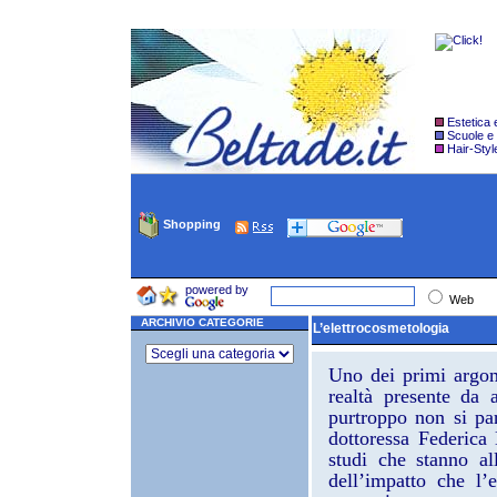
Estetica
Scuole e
Hair-Styl
Shopping
powered by
Web
ARCHIVIO CATEGORIE
L’elettrocosmetologia
Uno dei primi argom
realtà presente da
purtroppo non si par
dottoressa Federica 
studi che stanno al
dell’impatto che l’