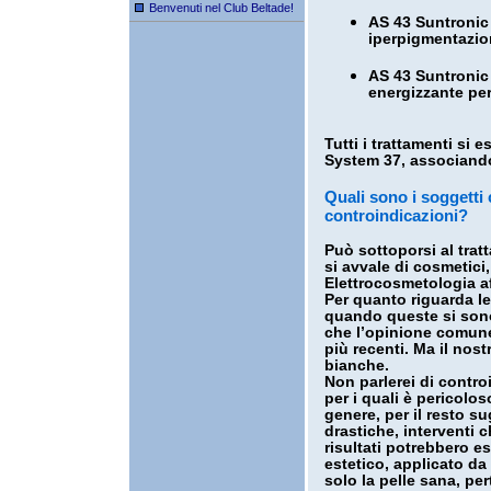
Benvenuti nel Club Beltade!
AS 43 Suntronic
iperpigmentazio
AS 43 Suntronic 
energizzante per 
Tutti i trattamenti si
System 37, associando 
Quali sono i soggetti
controindicazioni?
Può sottoporsi al tra
si avvale di cosmetici
Elettrocosmetologia a
Per quanto riguarda le
quando queste si sono
che l’opinione comune 
più recenti. Ma il nost
bianche.
Non parlerei di controi
per i quali è pericolos
genere, per il resto su
drastiche, interventi c
risultati potrebbero 
estetico, applicato da
solo la pelle sana, per