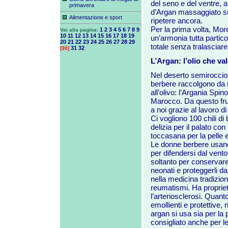
del seno e del ventre, a 
primavera
d’Argan massaggiato sul
Alimentazione e sport
ripetere ancora.
Per la prima volta, Mo
1
2
3
4
5
6
7
8
9
Vai alla pagina:
10
11
12
13
14
15
16
17
18
19
un’armonia tutta particol
20
21
22
23
24
25
26
27
28
29
totale senza tralasciar
31
32
[30]
L’Argan: l’olio che va
Nel deserto semiroccio
berbere raccolgono da mi
all’olivo: l’Argania Spin
Marocco. Da questo frut
a noi grazie al lavoro di
Ci vogliono 100 chili di 
delizia per il palato c
toccasana per la pelle e 
Le donne berbere usano l
per difendersi dal vento
soltanto per conservare
neonati e proteggerli da
nella medicina tradiziona
reumatismi. Ha propriet
l’arteriosclerosi. Quanto
emollienti e protettive, ri
argan si usa sia per la p
consigliato anche per le