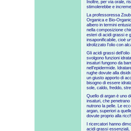
Inoltre, per via orale, r
stimolerebbe e incremen
La professoressa Zoubid
Organica e Bio-Organica
albero in termini entusia
nella composizione chimi
esteri di acidi grassi e 
insaponificabile, cioè 
idrolizzato l’olio con alca
Gli acidi grassi dell’oli
svolgono funzioni idratan
insaturi fungono da barr
nell’epidermide. Idratare
rughe dovute alla disid
un giusto apporto di a
bisogno di essere idrat
sole, caldo, freddo, str
Quello di argan è uno deg
insaturi, che penetrano 
nutrono la pelle. Le ecce
argan, superiori a quelle
dovute proprio alla ricc
I ricercatori hanno dimo
acidi grassi essenziali, 