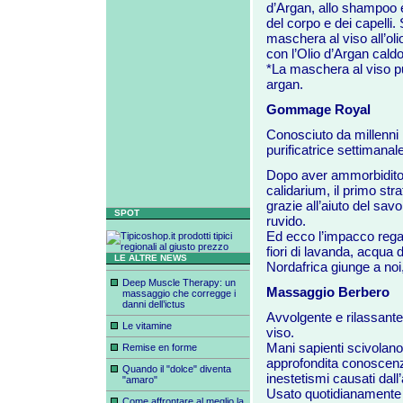
d’Argan, allo shampoo e
del corpo e dei capelli
maschera al viso all’ol
con l’Olio d’Argan caldo
*La maschera al viso pu
argan.
Gommage Royal
Conosciuto da millenni 
purificatrice settimana
Dopo aver ammorbidito 
calidarium, il primo str
grazie all’aiuto del sav
SPOT
ruvido.
Ed ecco l’impacco regale
fiori di lavanda, acqua 
LE ALTRE NEWS
Nordafrica giunge a noi,
Deep Muscle Therapy: un
Massaggio Berbero
massaggio che corregge i
danni dell’ictus
Avvolgente e rilassante 
Le vitamine
viso.
Mani sapienti scivolano
Remise en forme
approfondita conoscenza
Quando il "dolce" diventa
inestetismi causati dall
"amaro"
Usato quotidianamente g
Come affrontare al meglio la