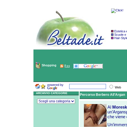
Estetica
Scuole e
Hair-Styl
Shopping
powered by
Web
ARCHIVIO CATEGORIE
Percorso Berbero All’Argan
Al
Mores
un’Argansp
che viene 
Un’immersio