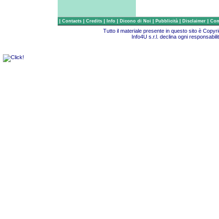
|
|
|
|
|
|
|
Contacts
Credits
Info
Dicono di Noi
Pubblicità
Disclaimer
Com
Tutto il materiale presente in questo sito è Copy
Info4U s.r.l. declina ogni responsabili