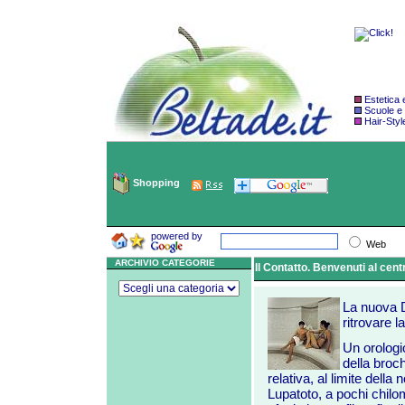
Estetica
Scuole e
Hair-Styl
Shopping
powered by
Web
ARCHIVIO CATEGORIE
Il Contatto. Benvenuti al centr
La nuova D
ritrovare l
Un orologio
della broc
relativa, al limite del
Lupatoto, a pochi chilo