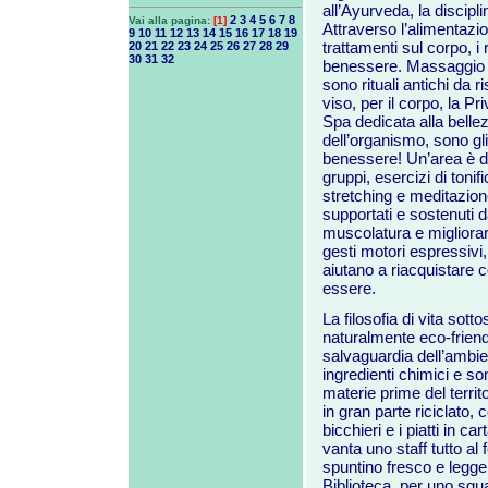
all’Ayurveda, la discipl
2
3
4
5
6
7
8
Vai alla pagina:
[1]
Attraverso l’alimentazio
9
10
11
12
13
14
15
16
17
18
19
trattamenti sul corpo, i
20
21
22
23
24
25
26
27
28
29
30
31
32
benessere. Massaggio 
sono rituali antichi da ri
viso, per il corpo, la P
Spa dedicata alla bellez
dell’organismo, sono gli 
benessere! Un’area è de
gruppi, esercizi di tonif
stretching e meditazion
supportati e sostenuti d
muscolatura e migliorar
gesti motori espressivi
aiutano a riacquistare c
essere.
La filosofia di vita sotto
naturalmente eco-friendly
salvaguardia dell’ambien
ingredienti chimici e s
materie prime del terri
in gran parte riciclato, 
bicchieri e i piatti in c
vanta uno staff tutto a
spuntino fresco e legger
Biblioteca, per uno sgua