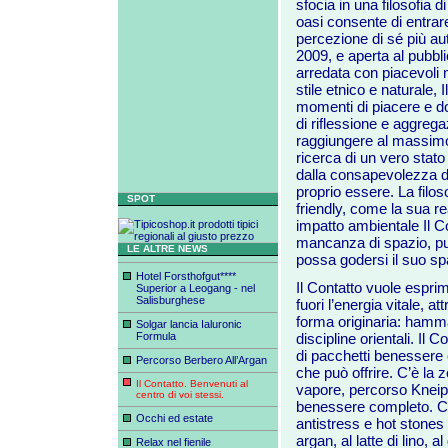
sfocia in una filosofia 
oasi consente di entrar
percezione di sé più aut
2009, e aperta al pubbl
arredata con piacevoli mo
stile etnico e naturale, I
momenti di piacere e dol
di riflessione e aggreg
raggiungere al massimo 
ricerca di un vero stato
dalla consapevolezza di
proprio essere. La filo
SPOT
friendly, come la sua re
impatto ambientale Il C
mancanza di spazio, pu
LE ALTRE NEWS
possa godersi il suo sp
Hotel Forsthofgut****
Il Contatto vuole esprim
Superior a Leogang - nel
Salisburghese
fuori l’energia vitale, att
forma originaria: hamm
Solgar lancia Ialuronic
Formula
discipline orientali. Il C
di pacchetti benessere e
Percorso Berbero All’Argan
che può offrire. C’è la
Il Contatto. Benvenuti al
vapore, percorso Kneip
centro di voi stessi.
benessere completo. C’è
Occhi ed estate
antistress e hot stones 
argan, al latte di lino, 
Relax nel fienile