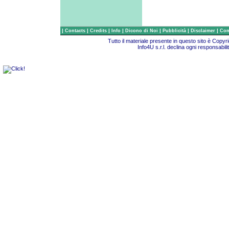
|
|
|
|
|
|
|
Contacts
Credits
Info
Dicono di Noi
Pubblicità
Disclaimer
Com
Tutto il materiale presente in questo sito è Copy
Info4U s.r.l. declina ogni responsabili