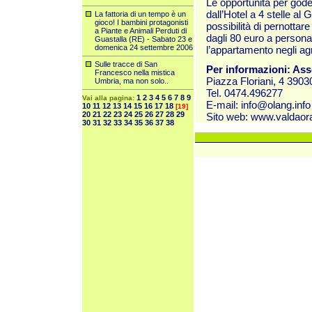
Le opportunità per gode
dall’Hotel a 4 stelle al 
La fattoria di un tempo è un
gioco! I bambini protagonisti
possibilità di pernottare
a Piante e Animali Perduti di
dagli 80 euro a persona
Guastalla (RE) - Sabato 23 e
domenica 24 settembre 2006
l’appartamento negli ag
Sulle tracce di San
Per informazioni: Ass
Francesco nella mistica
Piazza Floriani, 4 3903
Umbria, ma non solo..
Tel. 0474.496277
1
2
3
4
5
6
7
8
9
Vai alla pagina:
E-mail:
info@olang.info
10
11
12
13
14
15
16
17
18
[19]
20
21
22
23
24
25
26
27
28
29
Sito web:
www.valdaora
30
31
32
33
34
35
36
37
38