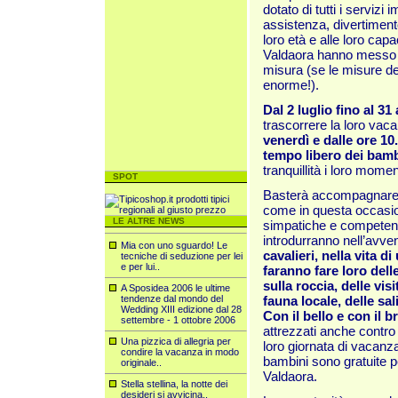
dotato di tutti i serviz
assistenza, divertiment
loro età e alle loro cap
Valdaora hanno messo a
misura (se le misure dei
enorme!).
Dal 2 luglio fino al 3
trascorrere la loro vac
venerdì e dalle ore 10.
tempo libero dei bamb
tranquillità i loro mome
SPOT
Basterà accompagnare i
come in questa occasion
LE ALTRE NEWS
simpatiche e competent
introdurranno nell’avv
Mia con uno sguardo! Le
cavalieri, nella vita 
tecniche di seduzione per lei
e per lui..
faranno fare loro dell
sulla roccia, delle vis
A Sposidea 2006 le ultime
tendenze dal mondo del
fauna locale, delle sali
Wedding XIII edizione dal 28
Con il bello e con il 
settembre - 1 ottobre 2006
attrezzati anche contro
Una pizzica di allegria per
loro giornata di vacanza
condire la vacanza in modo
bambini sono gratuite p
originale..
Valdaora.
Stella stellina, la notte dei
desideri si avvicina..