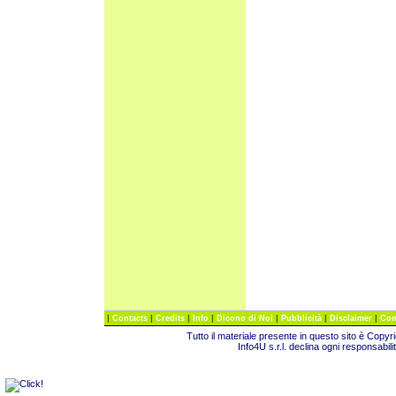
|
|
|
|
|
|
|
Contacts
Credits
Info
Dicono di Noi
Pubblicità
Disclaimer
Com
Tutto il materiale presente in questo sito è Copy
Info4U s.r.l. declina ogni responsabili