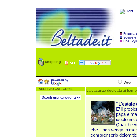
Estetica
Scuole e
Hair-Styl
Shopping
powered by
Web
ARCHIVIO CATEGORIE
La vacanza dedicata ai bamb
“L’estate
E’ il prob
papà e mam
ideale in c
Qualche vo
che…non venga in mente
comprensorio dolomitico