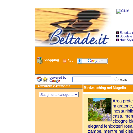
Estetica
Scuole e
Hair-Styl
Shopping
powered by
Web
ARCHIVIO CATEGORIE
Birdwatching nel Mugello
Area prote
migratorie, 
inesauribil
casa, ment
cicogne bi
eleganti fenicotteri ros
zampe, mentre nel cielo