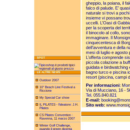
gheppio, la poiana, il fal
falco di palude. E’ quas
naturale si trovi a poch
insieme vi possano trov
uccelli. L’Oasi di Gabbi
per la scoperta del terr
il binocolo al collo, s
immaginare. Il Monsign
cinquecentesca di Borg
dell’avventura e della na
mesi di luglio e agosto p
L’offerta comprende si
SPOT
piccola colazione a buffe
guidata e birdwatching 
bagno turco e piscina id
LE ALTRE NEWS
resort (piscina, campi d
Outdoor 2007
Per informazioni
: Mon
10° Beach Line Festival a
Via di Mucciano, 16 - 
Riccione
Tel. 055.840.821
My Special Car show
E-mail:
booking@monsi
Sito web:
www.monsig
IL PILATES - l’ideatore: J.H.
Pilates
CS Pilates Convention -
Ravenna, 11 marzo 2007
Winter Golf Challenge,
quando il green diventa