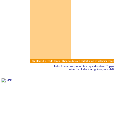
|
|
|
|
|
|
|
Contacts
Credits
Info
Dicono di Noi
Pubblicità
Disclaimer
Com
Tutto il materiale presente in questo sito è Copy
Info4U s.r.l. declina ogni responsabili