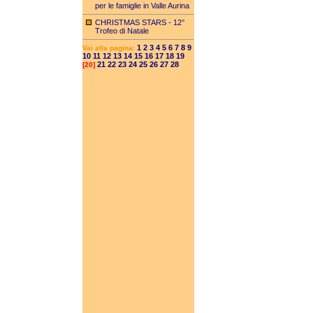
per le famiglie in Valle Aurina
CHRISTMAS STARS - 12°
Trofeo di Natale
1
2
3
4
5
6
7
8
9
Vai alla pagina:
10
11
12
13
14
15
16
17
18
19
21
22
23
24
25
26
27
28
[20]