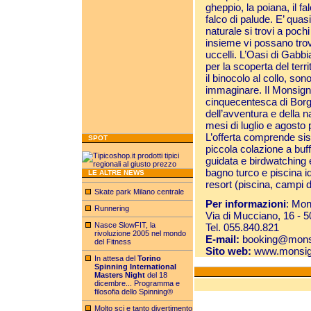
gheppio, la poiana, il fal
falco di palude. E’ quas
naturale si trovi a poch
insieme vi possano trov
uccelli. L’Oasi di Gabbi
per la scoperta del terr
il binocolo al collo, s
immaginare. Il Monsign
cinquecentesca di Borg
dell’avventura e della na
mesi di luglio e agosto p
L’offerta comprende si
SPOT
piccola colazione a buffe
guidata e birdwatching 
bagno turco e piscina id
LE ALTRE NEWS
resort (piscina, campi d
Skate park Milano centrale
Per informazioni
: Mon
Runnering
Via di Mucciano, 16 - 
Nasce SlowFIT, la
Tel. 055.840.821
rivoluzione 2005 nel mondo
E-mail:
booking@monsi
del Fitness
Sito web:
www.monsig
In attesa del
Torino
Spinning International
Masters Night
del 18
dicembre... Programma e
filosofia dello Spinning®
Molto sci e tanto divertimento