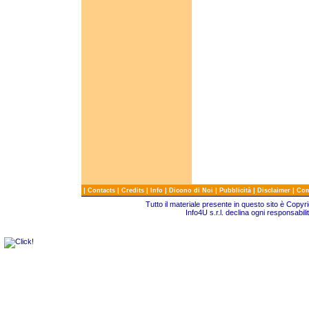
|
|
|
|
|
|
|
Contacts
Credits
Info
Dicono di Noi
Pubblicità
Disclaimer
Com
Tutto il materiale presente in questo sito è Copy
Info4U s.r.l. declina ogni responsabili