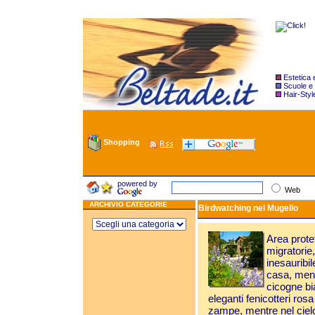
Estetica
Scuole e
Hair-Styl
Shopping
powered by
Web
ARCHIVIO CATEGORIE
Birdwatching nel Mugello
Area prote
migratorie, 
inesauribil
casa, ment
cicogne bi
eleganti fenicotteri ros
zampe, mentre nel cielo