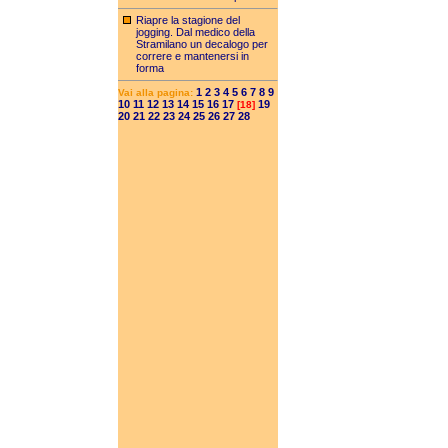
Riapre la stagione del
jogging. Dal medico della
Stramilano un decalogo per
correre e mantenersi in
forma
1
2
3
4
5
6
7
8
9
Vai alla pagina:
10
11
12
13
14
15
16
17
19
[18]
20
21
22
23
24
25
26
27
28