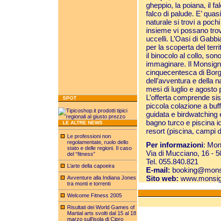
gheppio, la poiana, il fal
falco di palude. E’ quas
naturale si trovi a poch
insieme vi possano trov
uccelli. L’Oasi di Gabbi
per la scoperta del terr
il binocolo al collo, s
immaginare. Il Monsign
cinquecentesca di Borg
dell’avventura e della na
mesi di luglio e agosto p
L’offerta comprende si
SPOT
piccola colazione a buffe
guidata e birdwatching 
bagno turco e piscina id
LE ALTRE NEWS
resort (piscina, campi d
Le professioni non
regolamentate, ruolo dello
Per informazioni
: Mon
stato e delle regioni. Il caso
Via di Mucciano, 16 - 
del “fitness”
Tel. 055.840.821
L’arte della capoeira
E-mail:
booking@monsi
Sito web:
www.monsig
Avventure alla Indiana Jones
tra monti e torrenti
Welcome Fitness 2005
Risultati dei World Games of
Martial arts svolti dal 15 al 18
marzo sull’isola di Cipro