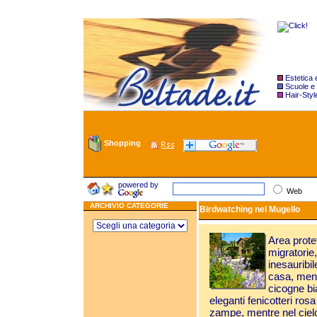
Estetica
Scuole e
Hair-Styl
Shopping
powered by
Web
ARCHIVIO CATEGORIE
Birdwatching nel Mugello
Area prote
migratorie, 
inesauribil
casa, ment
cicogne bi
eleganti fenicotteri ros
zampe, mentre nel cielo