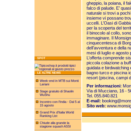
gheppio, la poiana, il fal
falco di palude. E’ quas
naturale si trovi a poch
insieme vi possano trov
uccelli. L’Oasi di Gabbi
per la scoperta del terr
il binocolo al collo, s
immaginare. Il Monsign
cinquecentesca di Borg
dell’avventura e della na
mesi di luglio e agosto p
L’offerta comprende si
SPOT
piccola colazione a buffe
guidata e birdwatching 
bagno turco e piscina id
LE ALTRE NEWS
resort (piscina, campi d
Week-end in MTB sui Monti
Lariani
Per informazioni
: Mon
Via di Mucciano, 16 - 
Stage gratuito di Shaolin
WuShu
Tel. 055.840.821
E-mail:
booking@monsi
Incontro con l’India - Dal 5 al
Sito web:
www.monsig
15 agosto
Grand Prix d’Italia World
Ranking List
Chiude alla grande la
stagione squash ASSI