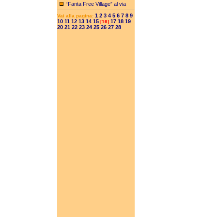
“Fanta Free Village” al via
1
2
3
4
5
6
7
8
9
Vai alla pagina:
10
11
12
13
14
15
17
18
19
[16]
20
21
22
23
24
25
26
27
28