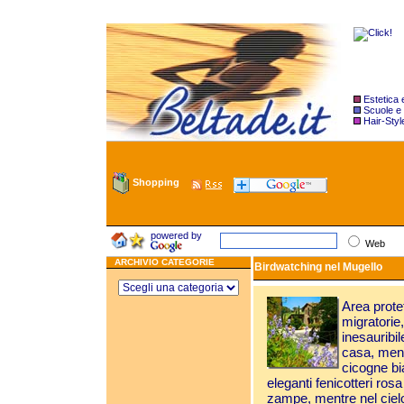
Estetica
Scuole e
Hair-Styl
Shopping
powered by
Web
ARCHIVIO CATEGORIE
Birdwatching nel Mugello
Area prote
migratorie, 
inesauribil
casa, ment
cicogne bi
eleganti fenicotteri ros
zampe, mentre nel cielo