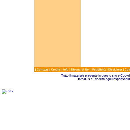
|
|
|
|
|
|
|
Contacts
Credits
Info
Dicono di Noi
Pubblicità
Disclaimer
Com
Tutto il materiale presente in questo sito è Copy
Info4U s.r.l. declina ogni responsabili