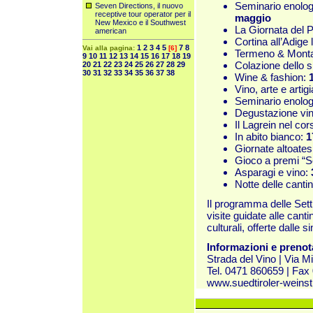
Seminario enolog
Seven Directions, il nuovo
receptive tour operator per il
maggio
New Mexico e il Southwest
La Giornata del P
american
Cortina all’Adige
1
2
3
4
5
7
8
Vai alla pagina:
[6]
Termeno & Monta
9
10
11
12
13
14
15
16
17
18
19
Colazione dello
20
21
22
23
24
25
26
27
28
29
30
31
32
33
34
35
36
37
38
Wine & fashion:
Vino, arte e artig
Seminario enolo
Degustazione vini
Il Lagrein nel co
In abito bianco:
1
Giornate altoates
Gioco a premi “S
Asparagi e vino:
Notte delle canti
Il programma delle Sett
visite guidate alle canti
culturali, offerte dalle 
Informazioni e prenot
Strada del Vino | Via M
Tel. 0471 860659 | Fax
www.suedtiroler-weinst