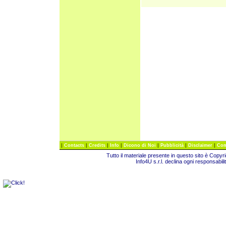
|
|
|
|
|
|
|
Contacts
Credits
Info
Dicono di Noi
Pubblicità
Disclaimer
Com
Tutto il materiale presente in questo sito è Copy
Info4U s.r.l. declina ogni responsabili