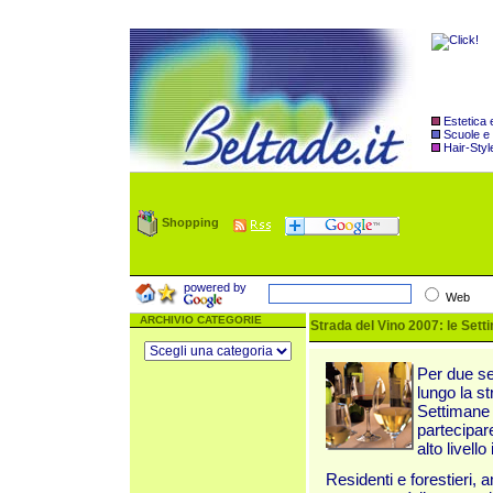
Estetica
Scuole e
Hair-Styl
Shopping
powered by
Web
ARCHIVIO CATEGORIE
Strada del Vino 2007: le Sett
Per due se
lungo la s
Settimane 
partecipare
alto livello
Residenti e forestieri, a