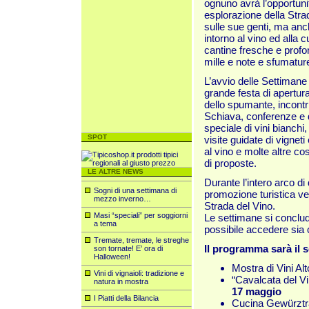
ognuno avrà l’opportuni
esplorazione della Strad
sulle sue genti, ma anc
intorno al vino ed alla c
cantine fresche e profon
mille e note e sfumatur
L’avvio delle Settimane
grande festa di apertur
dello spumante, incontri
Schiava, conferenze e 
speciale di vini bianchi,
SPOT
visite guidate di vigneti
al vino e molte altre c
di proposte.
LE ALTRE NEWS
Durante l’intero arco d
Sogni di una settimana di
promozione turistica ve
mezzo inverno…
Strada del Vino.
Masi “speciali” per soggiorni
Le settimane si conclud
a tema
possibile accedere sia c
Tremate, tremate, le streghe
Il programma sarà il 
son tornate! E’ ora di
Halloween!
Mostra di Vini Alt
Vini di vignaioli: tradizione e
“Cavalcata del Vi
natura in mostra
17 maggio
I Piatti della Bilancia
Cucina Gewürztr