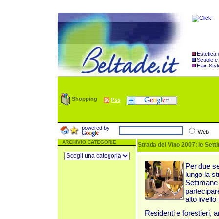
Estetica
Scuole e
Hair-Styl
Shopping
powered by
Web
ARCHIVIO CATEGORIE
Strada del Vino 2007: le Sett
Per due se
lungo la s
Settimane 
partecipare
alto livello
Residenti e forestieri, a