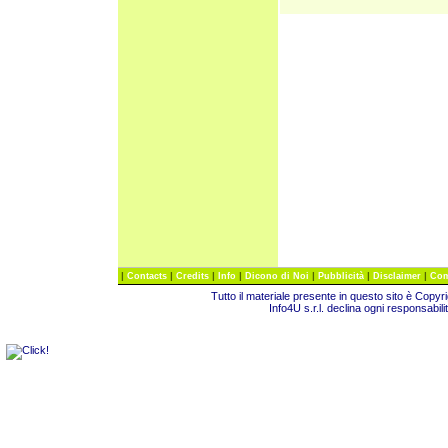
|
|
|
|
|
|
|
Contacts
Credits
Info
Dicono di Noi
Pubblicità
Disclaimer
Com
Tutto il materiale presente in questo sito è Copy
Info4U s.r.l. declina ogni responsabili