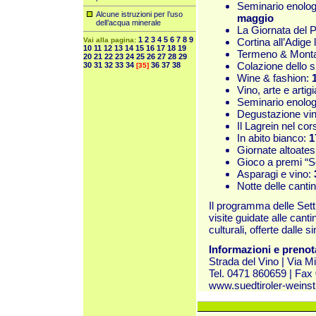
Seminario enolog
Alcune istruzioni per l’uso
maggio
dell’acqua minerale
La Giornata del P
1
2
3
4
5
6
7
8
9
Vai alla pagina:
Cortina all’Adige
10
11
12
13
14
15
16
17
18
19
Termeno & Monta
20
21
22
23
24
25
26
27
28
29
Colazione dello
30
31
32
33
34
36
37
38
[35]
Wine & fashion:
Vino, arte e artig
Seminario enolo
Degustazione vini
Il Lagrein nel co
In abito bianco:
1
Giornate altoates
Gioco a premi “S
Asparagi e vino:
Notte delle canti
Il programma delle Sett
visite guidate alle canti
culturali, offerte dalle 
Informazioni e prenot
Strada del Vino | Via M
Tel. 0471 860659 | Fax
www.suedtiroler-weinst