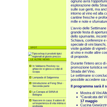
ognuno avrà l’opportuni
esplorazione della Strad
sulle sue genti, ma anc
intorno al vino ed alla c
cantine fresche e profon
mille e note e sfumatur
L’avvio delle Settimane
grande festa di apertur
dello spumante, incontri
Schiava, conferenze e 
speciale di vini bianchi,
SPOT
visite guidate di vigneti
al vino e molte altre c
di proposte.
LE ALTRE NEWS
Durante l’intero arco d
In Valdaora l’hockey su
promozione turistica ve
ghiaccio si gioca a colpi di
Strada del Vino.
scopa
Le settimane si conclud
Lampada di Salgemma
possibile accedere sia c
Introduzione al Feng Shui -
Il programma sarà il 
Seconda parte
La Canapa al SANA di
Mostra di Vini Alt
Bologna
“Cavalcata del Vi
Nascere in casa: il valore di
17 maggio
un’esperienza di vita intima e
Cucina Gewürztr
profonda