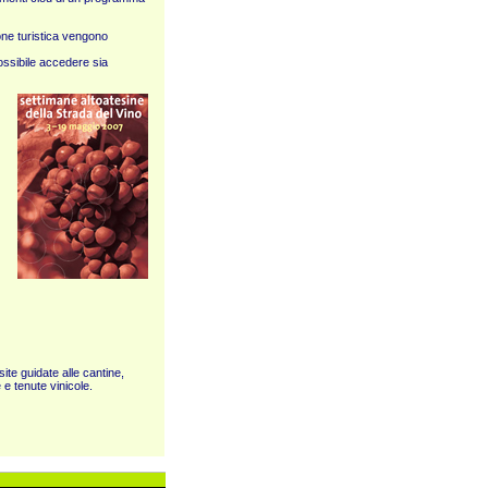
one turistica vengono
ossibile accedere sia
ite guidate alle cantine,
e e tenute vinicole.