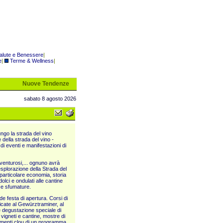
alute e Benessere
|
e
|
Terme & Wellness
|
Nuove Tendenze
sabato 8 agosto 2026
ungo la strada del vino
della strada del vino -
i eventi e manifestazioni di
avventurosi,... ognuno avrà
splorazione della Strada del
 particolare economia, storia
dolci e ondulati alle cantine
e e sfumature.
e festa di apertura. Corsi di
icate al Gewürztraminer, al
e degustazione speciale di
i vigneti e cantine, mostre di
 momenti clou di un programma