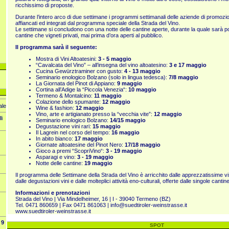
ricchissimo di proposte.
Durante l’intero arco di due settimane i programmi settimanali delle aziende di promozi
affiancati ed integrati dal programma speciale della Strada del Vino.
Le settimane si concludono con una notte delle cantine aperte, durante la quale sarà p
cantine che vigneti privati, mai prima d’ora aperti al pubblico.
Il programma sarà il seguente:
Mostra di Vini Altoatesini:
3 - 5 maggio
“Cavalcata del Vino” – all’insegna del vino altoatesino:
3 e 17 maggio
Cucina Gewürztraminer con gusto:
4 - 13 maggio
Seminario enologico Bolzano (solo in lingua tedesca):
7/8 maggio
La Giornata del Pinot di Appiano:
9 maggio
Cortina all’Adige la “Piccola Venezia“:
10 maggio
Termeno & Montalcino:
11 maggio
Colazione dello spumante:
12 maggio
ale
Wine & fashion:
12 maggio
Vino, arte e artigianato presso la “vecchia vite”:
12 maggio
li
Seminario enologico Bolzano:
14/15 maggio
Degustazione vini rari:
15 maggio
Il Lagrein nel corso del tempo:
16 maggio
In abito bianco:
17 maggio
Giornate altoatesine del Pinot Nero:
17/18 maggio
Gioco a premi “ScopriVino“:
3 - 19 maggio
Asparagi e vino:
3 - 19 maggio
Notte delle cantine:
19 maggio
Il programma delle Settimane della Strada del Vino è arricchito dalle apprezzatissime vis
dalle degustazioni vini e dalle molteplici attività eno-culturali, offerte dalle singole cantin
Informazioni e prenotazioni
Strada del Vino | Via Mindelheimer, 16 | I - 39040 Termeno (BZ)
Tel. 0471 860659 | Fax 0471 861063 |
info@suedtiroler-weinstrasse.it
www.suedtiroler-weinstrasse.it
9
SPOT