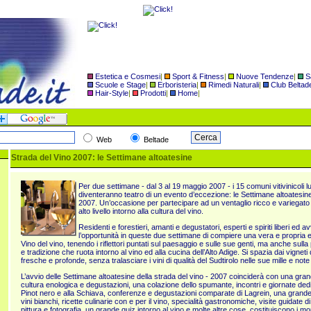
Estetica e Cosmesi
|
Sport & Fitness
|
Nuove Tendenze
|
S
Scuole e Stage
|
Erboristeria
|
Rimedi Naturali
|
Club Beltad
Hair-Style
|
Prodotti
|
Home
|
Web
Beltade
Strada del Vino 2007: le Settimane altoatesine
Per due settimane - dal 3 al 19 maggio 2007 - i 15 comuni vitivinicoli l
diventeranno teatro di un evento d’eccezione: le Settimane altoatesine 
2007. Un’occasione per partecipare ad un ventaglio ricco e variegato d
alto livello intorno alla cultura del vino.
Residenti e forestieri, amanti e degustatori, esperti e spiriti liberi ed 
l’opportunità in queste due settimane di compiere una vera e propria e
Vino del vino, tenendo i riflettori puntati sul paesaggio e sulle sue genti, ma anche sulla
e tradizione che ruota intorno al vino ed alla cucina dell’Alto Adige. Si spazia dai vigneti 
fresche e profonde, senza tralasciare i vini di qualità del Sudtirolo nelle sue mille e not
L’avvio delle Settimane altoatesine della strada del vino - 2007 coinciderà con una grand
cultura enologica e degustazioni, una colazione dello spumante, incontri e giornate ded
Pinot nero e alla Schiava, conferenze e degustazioni comparate di Lagrein, una grand
vini bianchi, ricette culinarie con e per il vino, specialità gastronomiche, visite guidate d
pittura e fotografia, un grande quiz intorno al vino e molte altre cose, costituiscono i