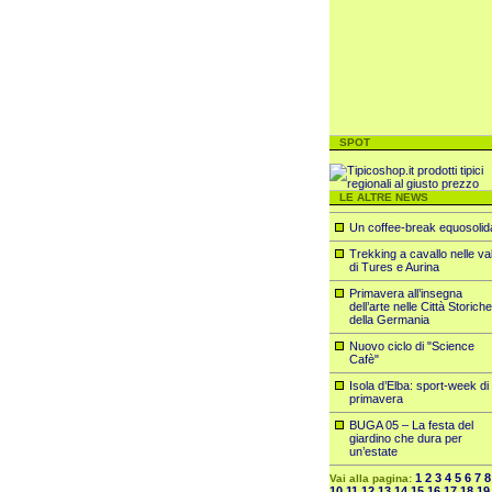
SPOT
LE ALTRE NEWS
Un coffee-break equosolid
Trekking a cavallo nelle val
di Tures e Aurina
Primavera all’insegna
dell’arte nelle Città Storiche
della Germania
Nuovo ciclo di "Science
Cafè"
Isola d’Elba: sport-week di
primavera
BUGA 05 – La festa del
giardino che dura per
un’estate
1
2
3
4
5
6
7
8
Vai alla pagina:
10
11
12
13
14
15
16
17
18
19