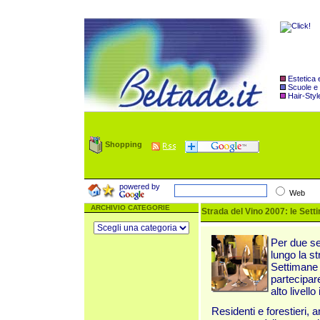
Estetica
Scuole e
Hair-Styl
Shopping
powered by
Web
ARCHIVIO CATEGORIE
Strada del Vino 2007: le Sett
Per due se
lungo la s
Settimane 
partecipare
alto livello
Residenti e forestieri, a