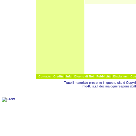
|
|
|
|
|
|
|
Contacts
Credits
Info
Dicono di Noi
Pubblicità
Disclaimer
Com
Tutto il materiale presente in questo sito è Copy
Info4U s.r.l. declina ogni responsabili