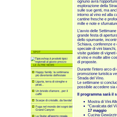
ognuno avrà l’opportuni
esplorazione della Strad
sulle sue genti, ma anc
intorno al vino ed alla c
cantine fresche e profon
mille e note e sfumatur
L’avvio delle Settimane
grande festa di apertur
dello spumante, incontri
Schiava, conferenze e 
speciale di vini bianchi,
SPOT
visite guidate di vigneti
al vino e molte altre c
di proposte.
LE ALTRE NEWS
Durante l’intero arco d
Happy family: la settimana
promozione turistica ve
più divertente dell’estate
Strada del Vino.
Liguria, terra di streghe e
Le settimane si conclud
pirati...
possibile accedere sia c
Un brivido d’amore...per il
Il programma sarà il 
caffè
Scarpe di cristallo..da favola!
Mostra di Vini Alt
“Cavalcata del Vi
Fuga nel mondo dei sogni del
Grand Canyon
17 maggio
Cucina Gewürztr
La Stube all’aperto regala