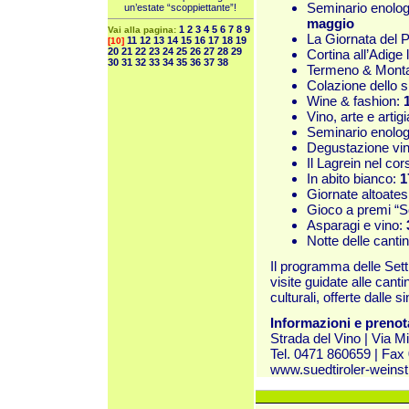
Seminario enolog
un’estate “scoppiettante”!
maggio
1
2
3
4
5
6
7
8
9
Vai alla pagina:
La Giornata del P
11
12
13
14
15
16
17
18
19
[10]
20
21
22
23
24
25
26
27
28
29
Cortina all’Adige
30
31
32
33
34
35
36
37
38
Termeno & Monta
Colazione dello
Wine & fashion:
Vino, arte e artig
Seminario enolo
Degustazione vini
Il Lagrein nel co
In abito bianco:
1
Giornate altoates
Gioco a premi “S
Asparagi e vino:
Notte delle canti
Il programma delle Sett
visite guidate alle canti
culturali, offerte dalle 
Informazioni e prenot
Strada del Vino | Via M
Tel. 0471 860659 | Fax
www.suedtiroler-weinst