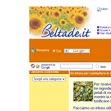
Estetica
Scuole e
Hair-Styl
Shopping
powered by
Web
ARCHIVIO CATEGORIE
Un infuso per combattere le 
Per risolve
tre ingredi
petali di r
mentre la m
tonificano i
Facciamo un infuso utiliz