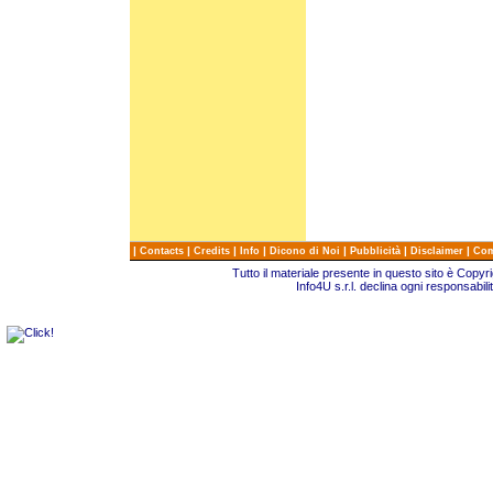
|
|
|
|
|
|
|
Contacts
Credits
Info
Dicono di Noi
Pubblicità
Disclaimer
Com
Tutto il materiale presente in questo sito è Copy
Info4U s.r.l. declina ogni responsabili