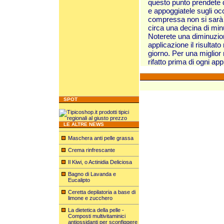
questo punto prendete d
e appoggiatele sugli oc
compressa non si sarà f
circa una decina di min
Noterete una diminuzio
applicazione il risultat
giorno. Per una miglior 
rifatto prima di ogni app
SPOT
LE ALTRE NEWS
Maschera anti pelle grassa
Crema rinfrescante
Il Kiwi, o Actinidia Deliciosa
Bagno di Lavanda e
Eucalipto
Ceretta depilatoria a base di
limone e zucchero
La dietetica della pelle -
Composti multivitaminici
antiossidanti per sconfiggere