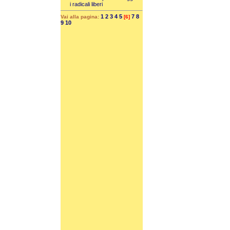
i radicali liberi
1
2
3
4
5
7
8
Vai alla pagina:
[6]
9
10