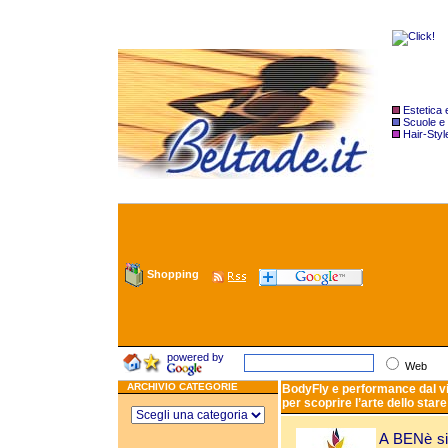
Estetica
Scuole e
Hair-Styl
Shopping
powered by
Web
ARCHIVIO CATEGORIE
BodyFly e performance dal vi
per scoprire l’arte dello star
A BENè si