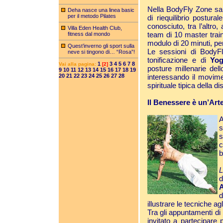
Nella BodyFly Zone sar
Deha nasce una linea basic
per il metodo Pilates
di riequilibrio postura
conosciuto, tra l’altro,
Villa Eden Health Club,
team di 10 master train
fitness dal mondo
modulo di 20 minuti, per 
Quest’inverno gli sport sulla
Le sessioni di BodyFl
neve si tingono di… “Rosa”!
tonificazione e di
Yog
1
3
4
5
6
7
8
Vai alla pagina:
[2]
posture millenarie del
9
10
11
12
13
14
15
16
17
18
19
20
21
22
23
24
25
26
27
28
interessando il movimen
spirituale tipica della di
Il Benessere è un’Art
A
s
s
c
b
L
d
A
d
illustrare le tecniche ag
Tra gli appuntamenti di
invitato a partecipare 