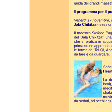
guida dei grandi maestri 
Il
programma per il pu
Venerdì 17 novembre, 
Jala Chikitza
- session
Il maestro
Stefano Pag
del "Jala Chikitza", un
che si pratica in acqu
prima se ne apprendano 
le forme del Tai-Qi, An
da fare e da guardare.
Sabat
Hear
La d
lomi
medit
chak
movim
da seduti, ad occhi chi