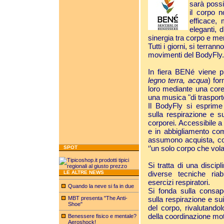
sarà possi
il corpo 
efficace,
eleganti,
sinergia tra corpo e me
Tutti i giorni, si terran
movimenti del BodyFly.
In fiera BENé viene p
legno
terra,
acqua
) fo
loro mediante una core
una musica "di trasport
Il BodyFly si esprime
sulla respirazione e s
corporei. Accessibile a t
e in abbigliamento co
assumono acquista, cos
‘’un solo corpo che vola
SPOT
Si tratta di una discip
LE ALTRE NEWS
diverse tecniche riabi
esercizi respiratori.
Quando la neve si fa in due
Si fonda sulla consap
MBT presenta "The Anti-
sulla respirazione e su
Shoe"
del corpo, rivalutandolo
della coordinazione mot
Benessere fisico e mentale?
Aeroshock!