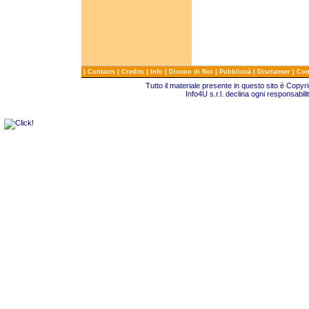
|
|
|
|
|
|
|
Contacts
Credits
Info
Dicono di Noi
Pubblicità
Disclaimer
Com
Tutto il materiale presente in questo sito è Copy
Info4U s.r.l. declina ogni responsabili