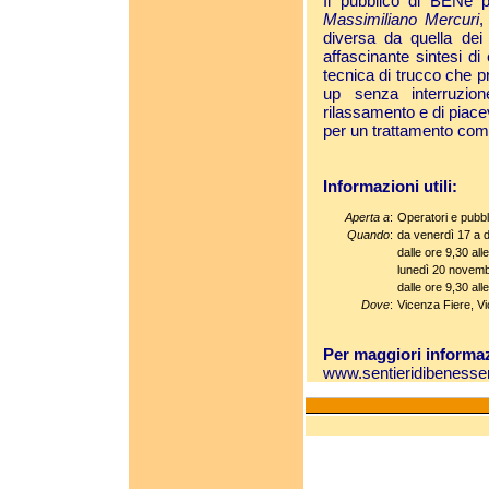
Il pubblico di BENé p
Massimiliano Mercuri
,
diversa da quella dei n
affascinante sintesi di
tecnica di trucco che p
up senza interruzio
rilassamento e di piace
per un trattamento com
Informazioni utili:
Aperta a
:
Operatori e pubbl
Quando
:
da venerdì 17 a
dalle ore 9,30 all
lunedì 20 novem
dalle ore 9,30 all
Dove
:
Vicenza Fiere, V
Per maggiori informaz
www.sentieridibenesser