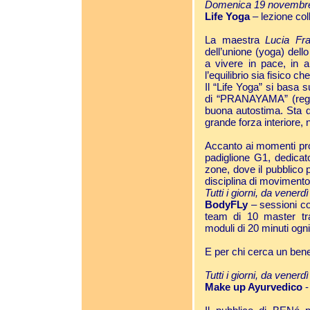
Domenica 19 novembre
Life Yoga
– lezione coll
La maestra
Lucia Fr
dell’unione (yoga) dello
a vivere in pace, in 
l’equilibrio sia fisico c
Il “Life Yoga” si basa 
di “PRANAYAMA” (regol
buona autostima. Sta di
grande forza interiore, 
Accanto ai momenti prop
padiglione G1, dedicat
zone, dove il pubblico 
disciplina di movimento
Tutti i giorni, da vener
BodyFLy
– sessioni co
team di 10 master trai
moduli di 20 minuti ogn
E per chi cerca un ben
Tutti i giorni, da vener
Make up Ayurvedico
-