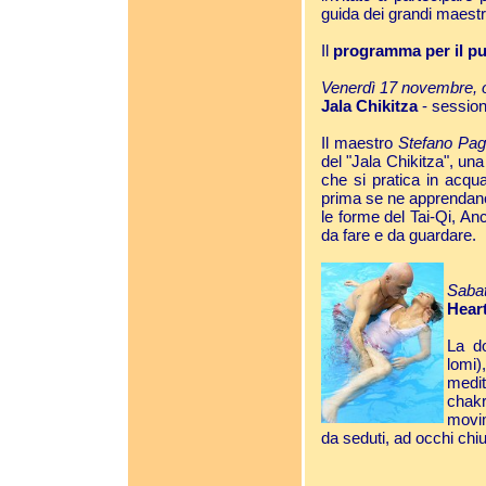
guida dei grandi maestri 
Il
programma per il pu
Venerdì 17 novembre, 
Jala Chikitza
- session
Il maestro
Stefano Pag
del "Jala Chikitza", un
che si pratica in acqu
prima se ne apprendano 
le forme del Tai-Qi, An
da fare e da guardare.
Sabat
Hear
La d
lomi
medit
chak
movim
da seduti, ad occhi chi