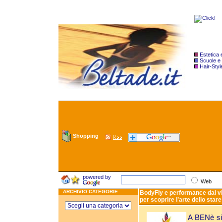
Estetica
Scuole e
Hair-Styl
Shopping
powered by
Web
ARCHIVIO CATEGORIE
BodyFly e performance dal vi
per scoprire l’arte dello star
A BENè si