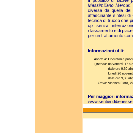
Il pubblico di BENé p
Massimiliano Mercuri
,
diversa da quella dei n
affascinante sintesi di
tecnica di trucco che p
up senza interruzio
rilassamento e di piace
per un trattamento com
Informazioni utili:
Aperta a
:
Operatori e pubbl
Quando
:
da venerdì 17 a
dalle ore 9,30 all
lunedì 20 novem
dalle ore 9,30 all
Dove
:
Vicenza Fiere, V
Per maggiori informaz
www.sentieridibenesser