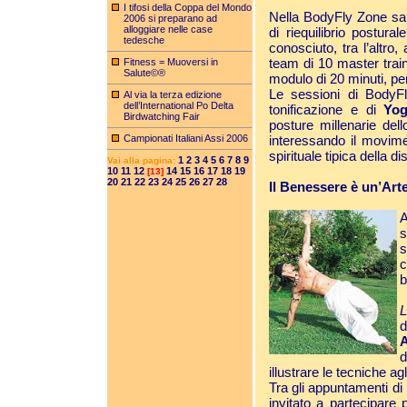
I tifosi della Coppa del Mondo
Nella BodyFly Zone sar
2006 si preparano ad
alloggiare nelle case
di riequilibrio postura
tedesche
conosciuto, tra l’altro,
team di 10 master train
Fitness = Muoversi in
Salute©®
modulo di 20 minuti, per 
Le sessioni di BodyFl
Al via la terza edizione
dell’International Po Delta
tonificazione e di
Yog
Birdwatching Fair
posture millenarie del
Campionati Italiani Assi 2006
interessando il movimen
spirituale tipica della di
1
2
3
4
5
6
7
8
9
Vai alla pagina:
10
11
12
14
15
16
17
18
19
[13]
20
21
22
23
24
25
26
27
28
Il Benessere è un’Art
A
s
s
c
b
L
d
A
d
illustrare le tecniche ag
Tra gli appuntamenti di
invitato a partecipare 