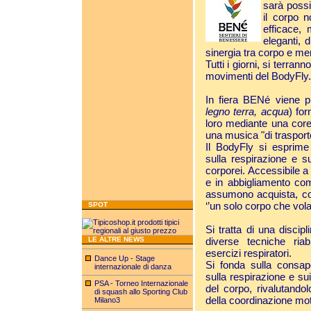
sarà possi
il corpo 
efficace,
eleganti,
sinergia tra corpo e me
Tutti i giorni, si terran
movimenti del BodyFly.
In fiera BENé viene p
legno
terra,
acqua
) fo
loro mediante una core
una musica "di trasport
Il BodyFly si esprime
sulla respirazione e s
corporei. Accessibile a t
e in abbigliamento co
assumono acquista, cos
‘’un solo corpo che vola
SPOT
Si tratta di una discip
LE ALTRE NEWS
diverse tecniche riabi
esercizi respiratori.
Dance Up - Stage
Si fonda sulla consap
internazionale di danza
sulla respirazione e su
PSA - Torneo Internazionale
del corpo, rivalutandolo
di squash allo Sporting Club
della coordinazione mot
Milano3