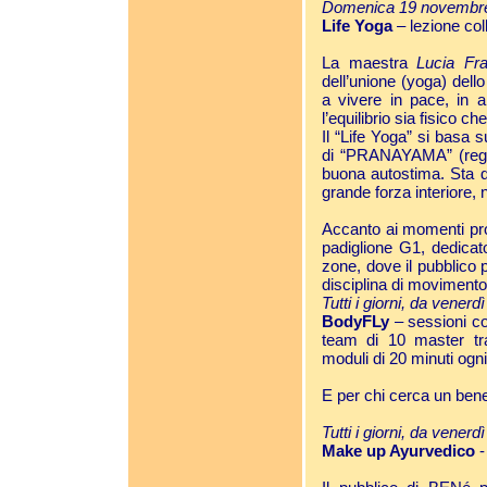
Domenica 19 novembre
Life Yoga
– lezione coll
La maestra
Lucia Fr
dell’unione (yoga) dello
a vivere in pace, in 
l’equilibrio sia fisico c
Il “Life Yoga” si basa 
di “PRANAYAMA” (regol
buona autostima. Sta di
grande forza interiore, 
Accanto ai momenti prop
padiglione G1, dedicat
zone, dove il pubblico 
disciplina di movimento
Tutti i giorni, da vener
BodyFLy
– sessioni co
team di 10 master trai
moduli di 20 minuti ogn
E per chi cerca un ben
Tutti i giorni, da vener
Make up Ayurvedico
-