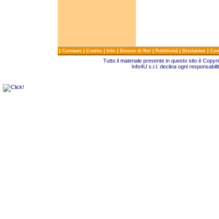
|
|
|
|
|
|
|
Contacts
Credits
Info
Dicono di Noi
Pubblicità
Disclaimer
Com
Tutto il materiale presente in questo sito è Copy
Info4U s.r.l. declina ogni responsabili