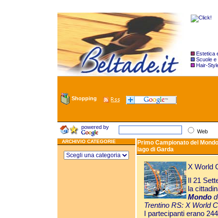
Estetica
Scuole e
Hair-Styl
Shopping
powered by
Web
ARCHIVIO CATEGORIE
Primo Campionato del Mondo d
lago di Garda
X World C
Il 21 Sett
la cittadi
Mondo
d
Trentino RS: X World 
I partecipanti erano 24