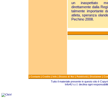
un inaspettato mes
direttamente dalla Reg
talmente importante d
atleta, speranza oland
Pechino 2008.
|
|
|
|
|
|
|
Contacts
Credits
Info
Dicono di Noi
Pubblicità
Disclaimer
Com
Tutto il materiale presente in questo sito è Copy
Info4U s.r.l. declina ogni responsabili