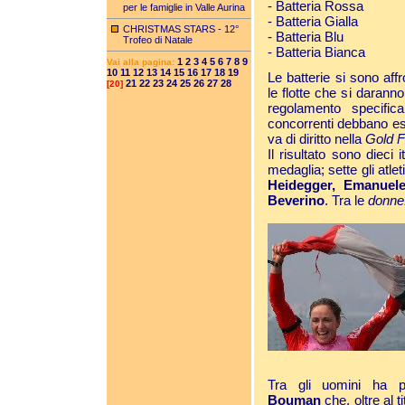
- Batteria Rossa
per le famiglie in Valle Aurina
- Batteria Gialla
CHRISTMAS STARS - 12°
- Batteria Blu
Trofeo di Natale
- Batteria Bianca
1
2
3
4
5
6
7
8
9
Vai alla pagina:
10
11
12
13
14
15
16
17
18
19
Le batterie si sono aff
21
22
23
24
25
26
27
28
[20]
le flotte che si daranno
regolamento specific
concorrenti debbano ess
va di diritto nella
Gold F
Il risultato sono dieci 
medaglia; sette gli atlet
Heidegger, Emanuele 
Beverino
. Tra le
donne
Tra gli uomini ha p
Bouman
che, oltre al 