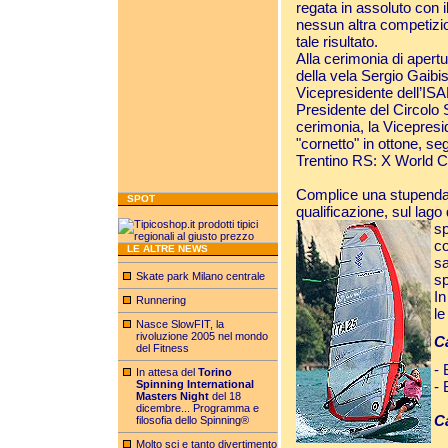
regata in assoluto con 
nessun altra competizio
tale risultato.
Alla cerimonia di apert
della vela Sergio Gaibi
Vicepresidente dell’ISAF
Presidente del Circolo S
cerimonia, la Vicepresid
"cornetto" in ottone, seg
Trentino RS: X World 
Complice una stupenda g
SPOT
qualificazione, sul lago
sp
co
LE ALTRE NEWS
sa
Skate park Milano centrale
sp
In
Runnering
le
Nasce SlowFIT, la
rivoluzione 2005 nel mondo
C
del Fitness
- 
In attesa del
Torino
Spinning International
- 
Masters Night
del 18
dicembre... Programma e
C
filosofia dello Spinning®
Molto sci e tanto divertimento