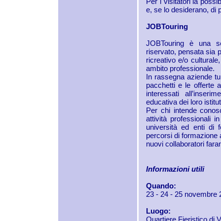
Per i visitatori la possi
e, se lo desiderano, di 
JOBTouring
JOBTouring è una se
riservato, pensata sia p
ricreativo e/o culturale
ambito professionale.
In rassegna aziende tur
pacchetti e le offerte 
interessati all’inserim
educativa dei loro istitu
Per chi intende conosc
attività professional
università ed enti di
percorsi di formazione a
nuovi collaboratori faran
Informazioni utili
Quando:
23 - 24 - 25 novembre
Luogo:
Quartiere Fieristico di 