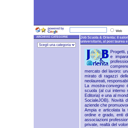
powered by
Web
ARCHIVIO CATEGORIE
Job Scuola & Orienta: il salon
universitario, al post laurea 
Progetti,
e impara
professio
comprende
mercato del lavoro: u
mirato di ragazzi dell
neolaureati, responsabil
La
mostra-convegno
è
scuola (al cui interno 
Editoria) e una al mond
SocialeJOB). Novità d
aziende che promuovono l
Ampia e articolata la 
ordine e grado, enti d
associazioni professiona
private, realtà del volon