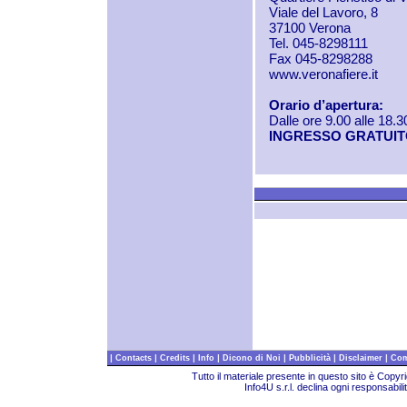
Viale del Lavoro, 8
37100 Verona
Tel. 045-8298111
Fax 045-8298288
www.veronafiere.it
Orario d’apertura:
Dalle ore 9.00 alle 18.3
INGRESSO GRATUI
|
|
|
|
|
|
|
Contacts
Credits
Info
Dicono di Noi
Pubblicità
Disclaimer
Com
Tutto il materiale presente in questo sito è Copy
Info4U s.r.l. declina ogni responsabili