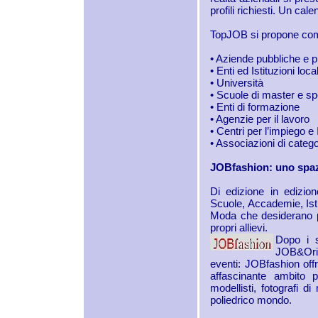
profili richiesti. Un cal
TopJOB si propone come
• Aziende pubbliche e p
• Enti ed Istituzioni loca
• Università
• Scuole di master e sp
• Enti di formazione
• Agenzie per il lavoro
• Centri per l’impiego e
• Associazioni di catego
JOBfashion: uno spaz
Di edizione in edizio
Scuole, Accademie, Istit
Moda che desiderano p
propri allievi.
Dopo i s
JOB&Orie
eventi: JOBfashion offr
affascinante ambito pr
modellisti, fotografi d
poliedrico mondo.