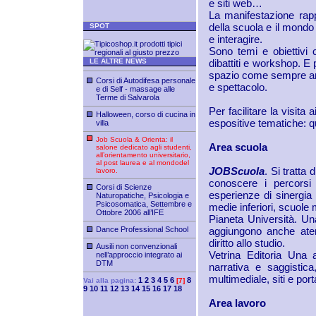
e siti web…
La manifestazione rap
della scuola e il mondo 
SPOT
e interagire.
Sono temi e obiettivi 
LE ALTRE NEWS
dibattiti e workshop. E 
spazio come sempre anch
Corsi di Autodifesa personale
e spettacolo.
e di Self - massage alle
Terme di Salvarola
Per facilitare la visita
Halloween, corso di cucina in
espositive tematiche: qu
villa
Job Scuola & Orienta: il
Area scuola
salone dedicato agli studenti,
all’orientamento universitario,
al post laurea e al mondodel
JOBScuola
. Si tratta
lavoro.
conoscere i percorsi 
Corsi di Scienze
esperienze di sinergia
Naturopatiche, Psicologia e
Psicosomatica, Settembre e
medie inferiori, scuole 
Ottobre 2006 all’IFE
Pianeta Università. Una
Dance Professional School
aggiungono anche atene
diritto allo studio.
Ausili non convenzionali
Vetrina Editoria Una a
nell’approccio integrato ai
DTM
narrativa e saggistica,
multimediale, siti e port
1
2
3
4
5
6
8
Vai alla pagina:
[7]
9
10
11
12
13
14
15
16
17
18
Area lavoro