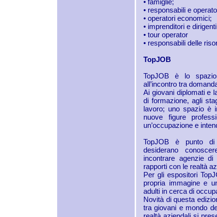
• famiglie;
• responsabili e operatori
• operatori economici;
• imprenditori e dirigenti
• tour operator
• responsabili delle ris
TopJOB
TopJOB è lo spazio r
all’incontro tra domanda
Ai giovani diplomati e 
di formazione, agli st
lavoro; uno spazio è i
nuove figure profes
un’occupazione e intend
TopJOB è punto di r
desiderano conoscer
incontrare agenzie di
rapporti con le realtà a
Per gli espositori Top
propria immagine e un’
adulti in cerca di occup
Novità di questa edizion
tra giovani e mondo del
realtà aziendali si pre