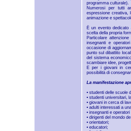
programma culturale).
Numerosi per tutti an
espressione creativa, le
animazione e spettacol
È un evento dedicato a
scelta della propria fo
Particolare attenzione 
insegnanti e operator
occasione di aggiornam
punto sul dibattito loc
del sistema economico-
scambiare idee, progett
E per i giovani in cer
possibilità di consegnar
La manifestazione apr
• studenti delle scuole 
• studenti universitari, 
• giovani in cerca di lav
• adulti interessati a un
• insegnanti e operator
• dirigenti del mondo de
• orientatori;
• educatori;