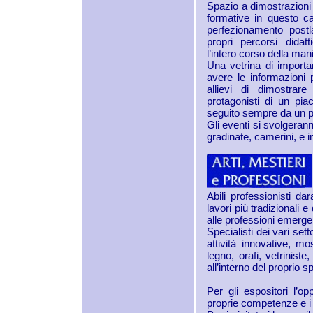
Spazio a dimostrazioni 
formative in questo ca
perfezionamento postl
propri percorsi didatt
l’intero corso della man
Una vetrina di importa
avere le informazioni 
allievi di dimostrar
protagonisti di un pi
seguito sempre da un 
Gli eventi si svolgeran
gradinate, camerini, e 
Abili professionisti d
lavori più tradizionali e
alle professioni emergen
Specialisti dei vari set
attività innovative, mo
legno, orafi, vetriniste
all’interno del proprio s
Per gli espositori l’o
proprie competenze e i 