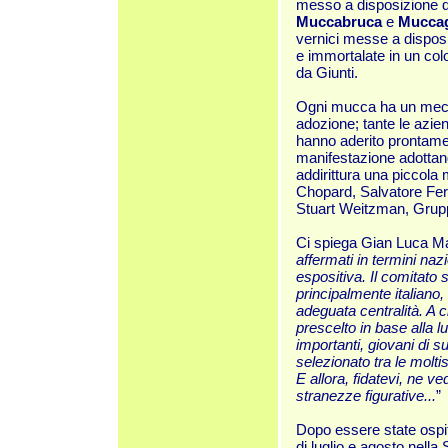
messo a disposizione de
Muccabruca
e
Mucca
vernici messe a dispo
e immortalate in un col
da Giunti.
Ogni mucca ha un mece
adozione; tante le azien
hanno aderito prontame
manifestazione adotta
addirittura una piccola 
Chopard, Salvatore Ferr
Stuart Weitzman, Grup
Ci spiega Gian Luca Ma
affermati in termini nazi
espositiva. Il comitato 
principalmente italiano,
adeguata centralità. A c
prescelto in base alla lu
importanti, giovani di 
selezionato tra le molt
E allora, fidatevi, ne ve
stranezze figurative...
”
Dopo essere state ospit
di luglio e agosto nella