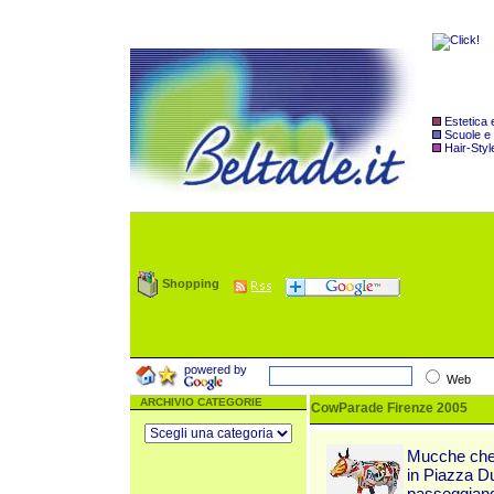
Estetica
Scuole e
Hair-Styl
Shopping
powered by
Web
ARCHIVIO CATEGORIE
CowParade Firenze 2005
Mucche che p
in Piazza Du
passeggiando