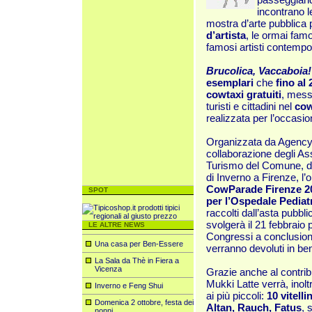
incontrano l
mostra d’arte pubblica
d’artista
, le ormai fam
famosi artisti contemp
Brucolica, Vaccaboia!
esemplari
che
fino al
cowtaxi gratuiti
, mess
turisti e cittadini nel
cow
realizzata per l’occasio
Organizzata da Agency
collaborazione degli Ass
Turismo del Comune, de
di Inverno a Firenze, l’o
CowParade Firenze 2
SPOT
per l’Ospedale Pediat
raccolti dall’asta pubbl
svolgerà il 21 febbraio 
LE ALTRE NEWS
Congressi a conclusion
Una casa per Ben-Essere
verranno devoluti in be
La Sala da Thè in Fiera a
Vicenza
Grazie anche al contrib
Mukki Latte verrà, inolt
Inverno e Feng Shui
ai più piccoli:
10 vitell
Domenica 2 ottobre, festa dei
Altan, Rauch, Fatus
, 
nonni