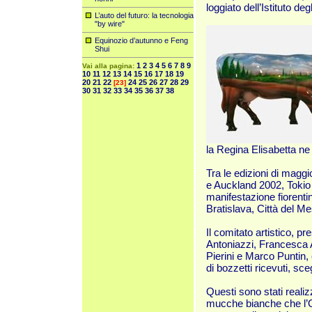
loggiato dell’Istituto deg
L’auto del futuro: la tecnologia
"by wire"
Equinozio d’autunno e Feng
Shui
1
2
3
4
5
6
7
8
9
Vai alla pagina:
10
11
12
13
14
15
16
17
18
19
20
21
22
24
25
26
27
28
29
[23]
30
31
32
33
34
35
36
37
38
la Regina Elisabetta n
Tra le edizioni di mag
e Auckland 2002, Tokio
manifestazione fiorent
Bratislava, Città del M
Il comitato artistico,
Antoniazzi, Francesca A
Pierini e Marco Puntin, c
di bozzetti ricevuti, sce
Questi sono stati realizza
mucche bianche che l’