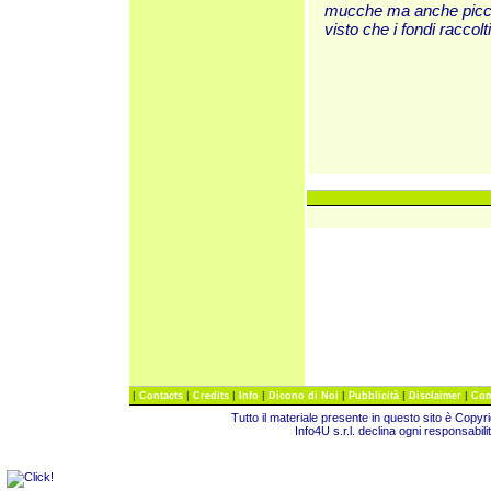
mucche ma anche piccoli
visto che i fondi racco
|
|
|
|
|
|
|
Contacts
Credits
Info
Dicono di Noi
Pubblicità
Disclaimer
Com
Tutto il materiale presente in questo sito è Copy
Info4U s.r.l. declina ogni responsabili