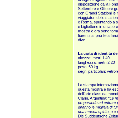
disposizione dalla Fond
Settembre e Ottobre gra
con Grandi Stazioni le
viaggiatori delle stazion
e Roma, spuntando a sor
e biglietterie in un’app
mostra e ora sono torna
fiorentina, pronte a far
dive.
La carta di identità d
altezza: metri 1.40
lunghezza: metri 2.20
peso: 60 kg
segni particolari: vetro
La stampa internazionale
questa mostra e ha espr
dell’arte classica mondi
Clarin, Argentina: “
Le m
preparando ad entrare pe
diranno le migliaia di 
una mucca spiritosa e 
Die Suddeutsche Zeitun