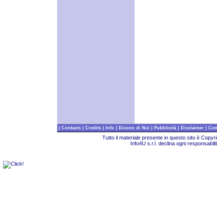
|
|
|
|
|
|
|
Contacts
Credits
Info
Dicono di Noi
Pubblicità
Disclaimer
Com
Tutto il materiale presente in questo sito è Copy
Info4U s.r.l. declina ogni responsabili