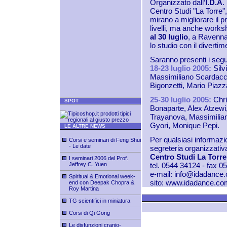
Organizzato dall’
I.D.A
.
Centro Studi "La Torre",
mirano a migliorare il 
livelli, ma anche works
al 30 luglio
, a Ravenna,
lo studio con il divertim
Saranno presenti i segu
18-23 luglio 2005:
Silv
Massimiliano Scardacch
Bigonzetti, Mario Piazz
25-30 luglio 2005:
Chri
SPOT
Bonaparte, Alex Atzewi,
Trayanova, Massimilian
Gyori, Monique Pepi.
LE ALTRE NEWS
Per qualsiasi informazio
Corsi e seminari di Feng Shui
- Le date
segreteria organizzativ
Centro Studi La Torre
I seminari 2006 del Prof.
Jeffrey C. Yuen
tel. 0544 34124 - fax 
e-mail:
info@idadance
Spiritual & Emotional week-
sito:
www.idadance.co
end con Deepak Chopra &
Roy Martina
TG scientifici in miniatura
Corsi di Qi Gong
Le disfunzioni cranio-