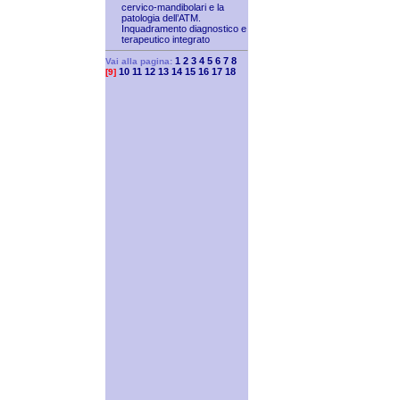
cervico-mandibolari e la
patologia dell’ATM.
Inquadramento diagnostico e
terapeutico integrato
1
2
3
4
5
6
7
8
Vai alla pagina:
10
11
12
13
14
15
16
17
18
[9]