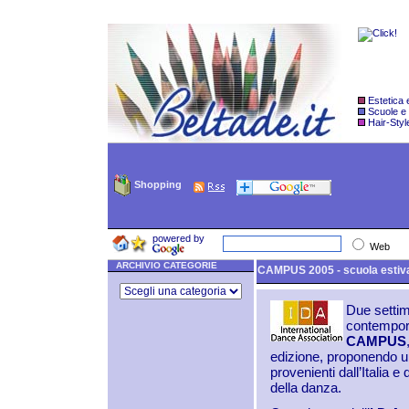
Estetica
Scuole e
Hair-Styl
Shopping
powered by
Web
ARCHIVIO CATEGORIE
CAMPUS 2005 - scuola estiva
Due settim
contempora
CAMPUS
edizione, proponendo una
provenienti dall’Italia e
della danza.