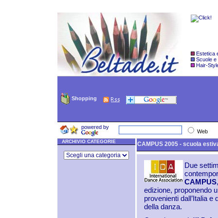
Estetica
Scuole e
Hair-Styl
Shopping
powered by
Web
ARCHIVIO CATEGORIE
CAMPUS 2005 - scuola estiva
Due settim
contempora
CAMPUS
edizione, proponendo una
provenienti dall’Italia e
della danza.