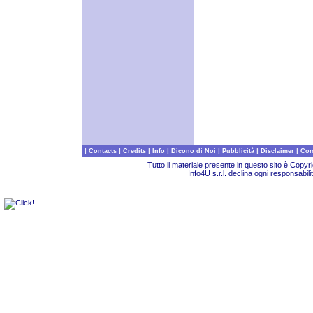
|
|
|
|
|
|
|
Contacts
Credits
Info
Dicono di Noi
Pubblicità
Disclaimer
Com
Tutto il materiale presente in questo sito è Copy
Info4U s.r.l. declina ogni responsabili