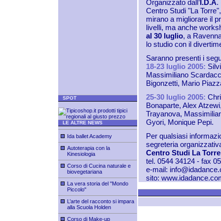
Organizzato dall’
I.D.A
.
Centro Studi "La Torre",
mirano a migliorare il 
livelli, ma anche works
al 30 luglio
, a Ravenna,
lo studio con il divertim
Saranno presenti i segu
18-23 luglio 2005:
Silv
Massimiliano Scardacch
Bigonzetti, Mario Piazz
25-30 luglio 2005:
Chri
SPOT
Bonaparte, Alex Atzewi,
Trayanova, Massimilian
Gyori, Monique Pepi.
LE ALTRE NEWS
Per qualsiasi informazio
Ida ballet Academy
segreteria organizzativ
Autoterapia con la
Centro Studi La Torre
Kinesiologia
tel. 0544 34124 - fax 
Corso di Cucina naturale e
e-mail:
info@idadance
biovegetariana
sito:
www.idadance.co
La vera storia del "Mondo
Piccolo"
L’arte del racconto si impara
alla Scuola Holden
Corso di Make-up