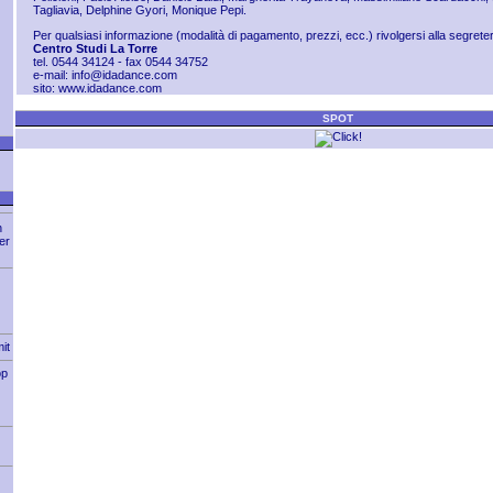
Tagliavia, Delphine Gyori, Monique Pepi.
Per qualsiasi informazione (modalità di pagamento, prezzi, ecc.) rivolgersi alla segrete
Centro Studi La Torre
tel. 0544 34124 - fax 0544 34752
e-mail:
info@idadance.com
sito:
www.idadance.com
SPOT
n
er
it
op