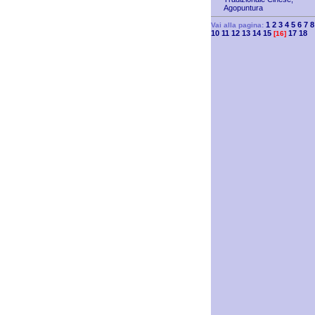
Agopuntura
1
2
3
4
5
6
7
8
Vai alla pagina:
10
11
12
13
14
15
17
18
[16]