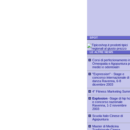
SPOT
LE ALTRE NEWS
Corsi di perfezionamento i
Omeopatia e Agopuntura p
medici e odontoiatri
"Expression" - Stage e
concorso internazionale di
danza Ravenna, 6-8
dicembre 2003
4° Fitness Marketing Summ
Explosion
-Stage di hip h
e concorso nazionale
Ravenna, 1-2 novembre
2003
Scuola Italo-Cinese di
Agopuntura
Master di Medicina
Tradizionale Cinese,