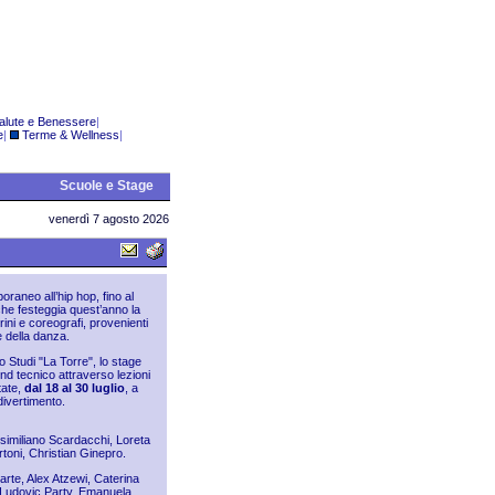
alute e Benessere
|
e
|
Terme & Wellness
|
Scuole e Stage
venerdì 7 agosto 2026
raneo all’hip hop, fino al
che festeggia quest’anno la
ini e coreografi, provenienti
e della danza.
o Studi "La Torre", lo stage
und tecnico attraverso lezioni
tate,
dal
18 al 30 luglio
, a
divertimento.
similiano Scardacchi, Loreta
toni, Christian Ginepro.
arte, Alex Atzewi, Caterina
, Ludovic Party, Emanuela