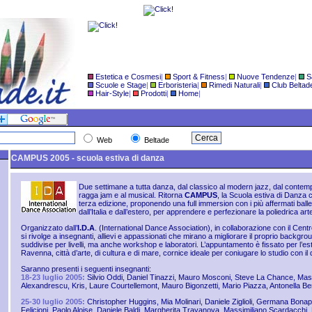
Estetica e Cosmesi
|
Sport & Fitness
|
Nuove Tendenze
|
S
Scuole e Stage
|
Erboristeria
|
Rimedi Naturali
|
Club Beltad
Hair-Style
|
Prodotti
|
Home
|
Web
Beltade
CAMPUS 2005 - scuola estiva di danza
Due settimane a tutta danza, dal classico al modern jazz, dal contempo
ragga jam e al musical. Ritorna
CAMPUS
, la Scuola estiva di Danza 
terza edizione, proponendo una full immersion con i più affermati baller
dall’Italia e dall’estero, per apprendere e perfezionare la poliedrica art
Organizzato dall’
I.D.A
. (International Dance Association), in collaborazione con il Centr
si rivolge a insegnanti, allievi e appassionati che mirano a migliorare il proprio backgro
suddivise per livelli, ma anche workshop e laboratori. L’appuntamento è fissato per l’es
Ravenna, città d’arte, di cultura e di mare, cornice ideale per coniugare lo studio con il 
Saranno presenti i seguenti insegnanti:
18-23 luglio 2005:
Silvio Oddi, Daniel Tinazzi, Mauro Mosconi, Steve La Chance, Mas
Alexandrescu, Kris, Laure Courtellemont, Mauro Bigonzetti, Mario Piazza, Antonella Ber
25-30 luglio 2005:
Christopher Huggins, Mia Molinari, Daniele Ziglioli, Germana Bonap
Felicioni, Paolo Aloise, Daniele Baldi, Margherita Trayanova, Massimiliano Scardacchi