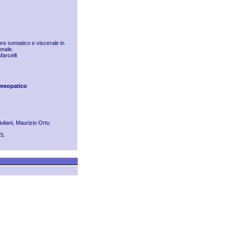
lore somatico e viscerale in
onale.
Marcelli
Omeopatico
liani, Maurizio Ortu
75.