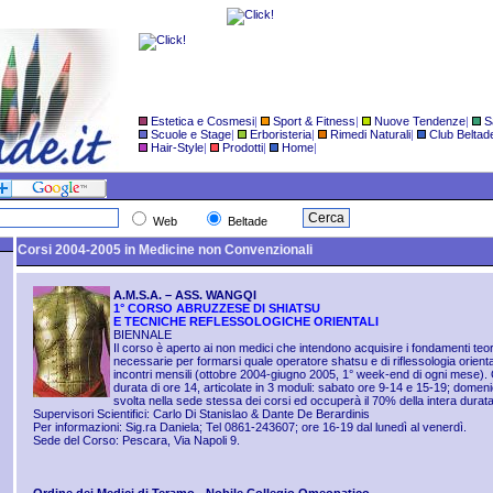
Estetica e Cosmesi
|
Sport & Fitness
|
Nuove Tendenze
|
S
Scuole e Stage
|
Erboristeria
|
Rimedi Naturali
|
Club Beltad
Hair-Style
|
Prodotti
|
Home
|
Web
Beltade
Corsi 2004-2005 in Medicine non Convenzionali
A.M.S.A. – ASS. WANGQI
1° CORSO ABRUZZESE DI SHIATSU
E TECNICHE REFLESSOLOGICHE ORIENTALI
BIENNALE
Il corso è aperto ai non medici che intendono acquisire i fondamenti teo
necessarie per formarsi quale operatore shatsu e di riflessologia orienta
incontri mensili (ottobre 2004-giugno 2005, 1° week-end di ogni mese). 
durata di ore 14, articolate in 3 moduli: sabato ore 9-14 e 15-19; domen
svolta nella sede stessa dei corsi ed occuperà il 70% della intera durat
Supervisori Scientifici: Carlo Di Stanislao & Dante De Berardinis
Per informazioni: Sig.ra Daniela; Tel 0861-243607; ore 16-19 dal lunedì al venerdì.
Sede del Corso: Pescara, Via Napoli 9.