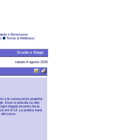
alute e Benessere
|
e
|
Terme & Wellness
|
Scuole e Stage
sabato 8 agosto 2026
rici e le conoscenze pratiche
le. Esso si articola su otto
Ogni singolo incontro ha la
ica ore 9-14. La pratica sarà
a del corso.