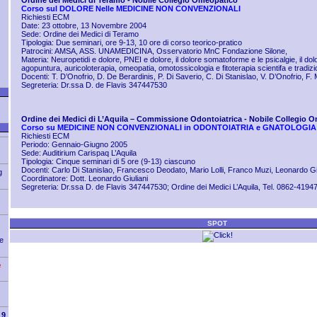
Ordine dei Medici di Teramo - Nobile Collegio Omeopatico
Corso sul DOLORE Nelle MEDICINE NON CONVENZIONALI
Richiesti ECM
Date: 23 ottobre, 13 Novembre 2004
Sede: Ordine dei Medici di Teramo
Tipologia: Due seminari, ore 9-13, 10 ore di corso teorico-pratico
Patrocini: AMSA, ASS. UNAMEDICINA, Osservatorio MnC Fondazione Silone,
Materia: Neuropetidi e dolore, PNEI e dolore, il dolore somatoforme e le psicalgie, il do
agopuntura, auricoloterapia, omeopatia, omotossicologia e fitoterapia scientifa e tradizi
Docenti: T. D’Onofrio, D. De Berardinis, P. Di Saverio, C. Di Stanislao, V. D’Onofrio, F. 
Segreteria: Dr.ssa D. de Flavis 347447530
Ordine dei Medici di L’Aquila – Commissione Odontoiatrica - Nobile Collegio 
Corso su MEDICINE NON CONVENZIONALI in ODONTOIATRIA e GNATOLOGIA
Richiesti ECM
Periodo: Gennaio-Giugno 2005
Sede: Auditirium Carispaq L’Aquila
Tipologia: Cinque seminari di 5 ore (9-13) ciascuno
Docenti: Carlo Di Stanislao, Francesco Deodato, Mario Lolli, Franco Muzi, Leonardo Giu
g
Coordinatore: Dott. Leonardo Giuliani
Segreteria: Dr.ssa D. de Flavis 347447530; Ordine dei Medici L’Aquila, Tel. 0862-4194
SPOT
e
e
9