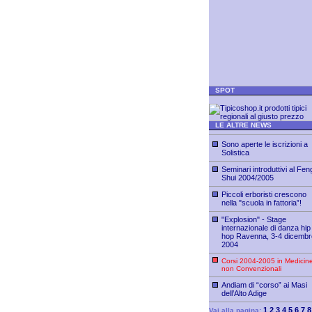
SPOT
LE ALTRE NEWS
Sono aperte le iscrizioni a
Solistica
Seminari introduttivi al Fen
Shui 2004/2005
Piccoli erboristi crescono
nella "scuola in fattoria”!
"Explosion" - Stage
internazionale di danza hip
hop Ravenna, 3-4 dicembr
2004
Corsi 2004-2005 in Medicin
non Convenzionali
Andiam di “corso” ai Masi
dell’Alto Adige
1
2
3
4
5
6
7
8
Vai alla pagina: