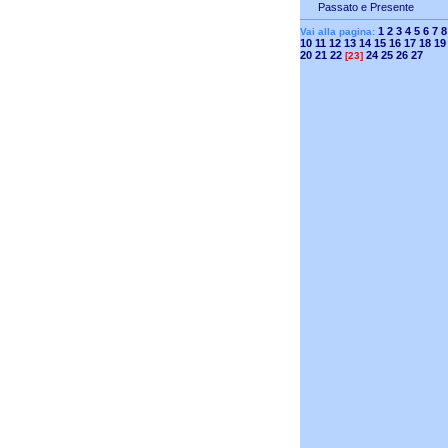
Passato e Presente
1
2
3
4
5
6
7
8
Vai alla pagina:
10
11
12
13
14
15
16
17
18
19
20
21
22
24
25
26
27
[23]