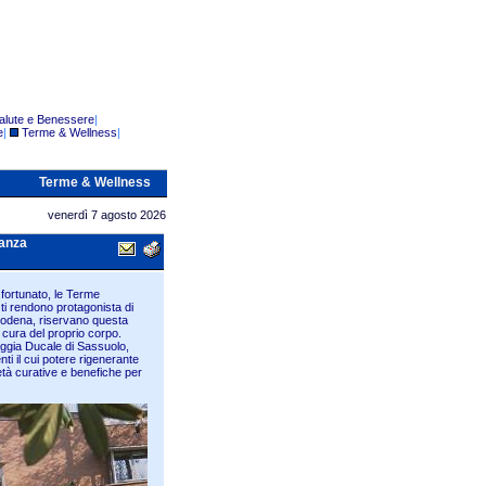
alute e Benessere
|
e
|
Terme & Wellness
|
Terme & Wellness
venerdì 7 agosto 2026
canza
fortunato, le Terme
e ti rendono protagonista di
 Modena, riservano questa
 cura del proprio corpo.
eggia Ducale di Sassuolo,
ti il cui potere rigenerante
tà curative e benefiche per