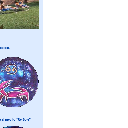
occole.
re al meglio "Re Sole"