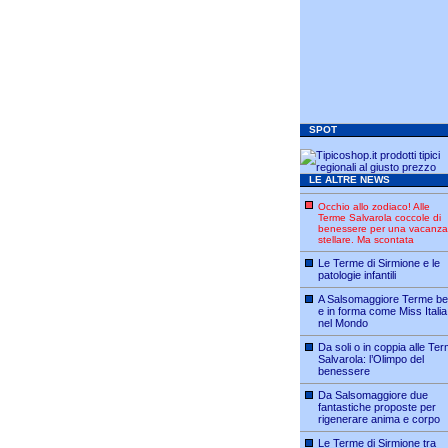
SPOT
LE ALTRE NEWS
Occhio allo zodiaco! Alle
Terme Salvarola coccole di
benessere per una vacanza
stellare. Ma scontata
Le Terme di Sirmione e le
patologie infantili
A Salsomaggiore Terme bel
e in forma come Miss Italia
nel Mondo
Da soli o in coppia alle Te
Salvarola: l’Olimpo del
benessere
Da Salsomaggiore due
fantastiche proposte per
rigenerare anima e corpo
Le Terme di Sirmione tra