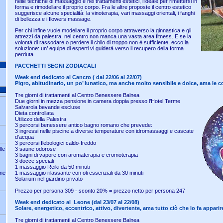
nelle tecniche di massaggio e nei trattamenti estetici, l’ideale per rimettersi in
forma e rimodellare il proprio corpo. Fra le altre proposte il centro estetico
suggerisce alcune specialità: la vinoterapia, vari massaggi orientali, i fanghi
di bellezza e i flowers massage.
Per chi infine vuole modellare il proprio corpo attraverso la ginnastica e gli
attrezzi da palestra, nel centro non manca una vasta area fitness. E se la
volontà di rassodare o perdere il chilo di troppo non è sufficiente, ecco la
soluzione: un’ equipe di esperti vi guiderà verso il recupero della forma
perduta.
PACCHETTI SEGNI ZODIACALI
Week end dedicato al Cancro ( dal 22/06 al 22/07)
Pigro, abitudinario, un po’ lunatico, ma anche molto sensibile e dolce, ama le c
Tre giorni di trattamenti al Centro Benessere Balnea
Due giorni in mezza pensione in camera doppia presso l’Hotel Terme
Salvarola bevande escluse
Dieta controllata
Utilizzo della Palestra
3 percorsi benessere antico bagno romano che prevede:
3 ingressi nelle piscine a diverse temperature con idromassaggi e cascate
d’acqua
3 percorsi flebologici caldo-freddo
le
3 saune odorose
3 bagni di vapore con aromaterapia e cromoterapia
3 docce speciali
1 massaggio Reiki da 50 minuti
rme
1 massaggio rilassante con oli essenziali da 30 minuti
Solarium nel giardino privato
Prezzo per persona 309 - sconto 20% = prezzo netto per persona 247
Week end dedicato al Leone (dal 23/07 al 22/08)
Solare, energetico, eccentrico, attivo, divertente, ama tutto ciò che lo fa appari
Tre giorni di trattamenti al Centro Benessere Balnea