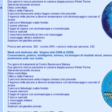
Due giorni in mezza pensione in camera doppia presso l’Hotel Terme
Salvarola bevande escluse
Dieta controllata
9
Utilizzo della Palestra
3 percorsi benessere antico bagno romano che prevede:
3 ingressi nelle piscine a diverse temperature con idromassaggi e cascate d’
acqua
3 percorsi flebologici caldo-freddo
3 saune odorose
3 bagni di vapore con aromaterapia e cromoterapia
3 docce speciali
1 maschera luminosità al viso con massaggio
1 massaggio olistico antistress
Solarium nel giardino privato
Prezzo per persona 302 - sconto 20% = prezzo netto per persona 242
Week end dedicato alla Vergine (dal 23/08 al 22/09)
Conservatore, pratico, intelligente, terreno, ha bisogno di risultati sicuri, mercur
predomina sulle sue scelte.
Tre giorni di trattamenti al Centro Benessere Balnea
Due giorni in mezza pensione in camera doppia presso l’Hotel Terme
Salvarola bevande escluse
Dieta controllata
Utilizzo della Palestra
3 percorsi benessere antico bagno romano che prevede:
3 ingressi nelle piscine a diverse temperature con idromassaggi e cascate d’
acqua
3 percorsi flebologici caldo-freddo
3 saune odorose
3 bagni di vapore con aromaterapia e cromoterapia
3 docce speciali
1 massaggio indiano
1 manicure
Solarium nel giardino privato