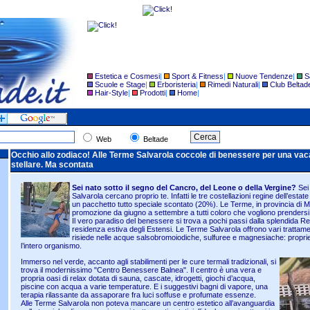
Estetica e Cosmesi
|
Sport & Fitness
|
Nuove Tendenze
|
S
Scuole e Stage
|
Erboristeria
|
Rimedi Naturali
|
Club Beltad
Hair-Style
|
Prodotti
|
Home
|
Web
Beltade
Occhio allo zodiaco! Alle Terme Salvarola coccole di benessere per una va
stellare. Ma scontata
Sei nato sotto il segno del Cancro, del Leone o della Vergine?
Sei 
Salvarola cercano proprio te. Infatti le tre costellazioni regine dell’estat
un pacchetto tutto speciale scontato (20%). Le Terme, in provincia di
promozione da giugno a settembre a tutti coloro che vogliono prendersi
Il vero paradiso del benessere si trova a pochi passi dalla splendida R
residenza estiva degli Estensi. Le Terme Salvarola offrono vari trattamen
risiede nelle acque salsobromoiodiche, sulfuree e magnesiache: proprie
l’intero organismo.
Immerso nel verde, accanto agli stabilimenti per le cure termali tradizionali, s
i
trova il modernissimo "Centro Benessere Balnea". Il centro è una vera e
propria oasi di relax dotata di sauna, cascate, idrogetti, giochi d’acqua,
piscine con acqua a varie temperature. E i suggestivi bagni di vapore, una
terapia rilassante da assaporare fra luci soffuse e profumate essenze.
Alle Terme Salvarola non poteva mancare un centro estetico all’avanguardia