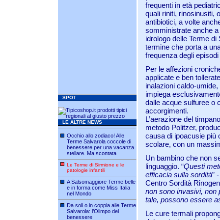
frequenti in età pediatr
quali riniti, rinosinusiti
antibiotici, a volte anch
somministrate anche a ti
idrologo delle Terme di 
termine che porta a una 
frequenza degli episodi
Per le affezioni cronich
applicate e ben tollerat
inalazioni caldo-umide, 
impiega esclusivament
SPOT
dalle acque sulfuree o 
accorgimenti.
L’aerazione del timpano,
LE ALTRE NEWS
metodo Politzer, produce
causa di ipoacusie più 
Occhio allo zodiaco! Alle
Terme Salvarola coccole di
scolare, con un massimo 
benessere per una vacanza
stellare. Ma scontata
Un bambino che non sen
Le Terme di Sirmione e le
linguaggio. “
Questi meto
patologie infantili
efficacia sulla sordità
” 
A Salsomaggiore Terme belle
Centro Sordità Rinogena
e in forma come Miss Italia
non sono invasivi, non
nel Mondo
tale, possono essere ass
Da soli o in coppia alle Terme
Salvarola: l’Olimpo del
Le cure termali propongo
benessere