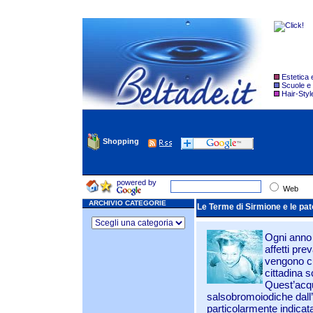
Estetica
Scuole e
Hair-Styl
Shopping
powered by
Web
ARCHIVIO CATEGORIE
Le Terme di Sirmione e le pato
Ogni anno a
affetti pre
vengono cu
cittadina s
Quest’acqu
salsobromoiodiche dall’e
particolarmente indicata