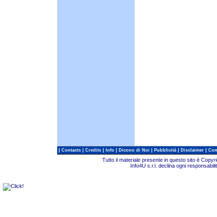
|
|
|
|
|
|
|
Contacts
Credits
Info
Dicono di Noi
Pubblicità
Disclaimer
Com
Tutto il materiale presente in questo sito è Copy
Info4U s.r.l. declina ogni responsabili