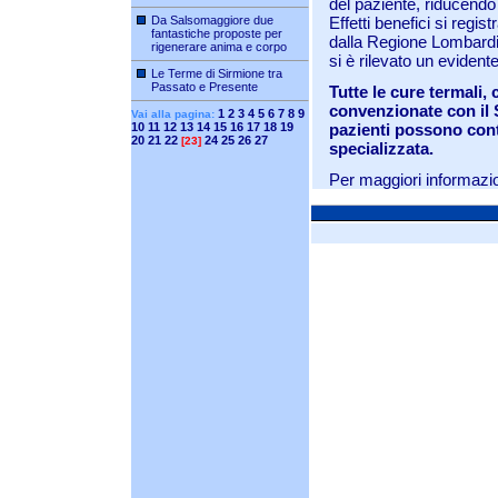
del paziente, riducendo
Da Salsomaggiore due
Effetti benefici si regi
fantastiche proposte per
dalla Regione Lombardia
rigenerare anima e corpo
si è rilevato un eviden
Le Terme di Sirmione tra
Passato e Presente
Tutte le cure termali,
convenzionate con il S
1
2
3
4
5
6
7
8
9
Vai alla pagina:
10
11
12
13
14
15
16
17
18
19
pazienti possono con
20
21
22
24
25
26
27
[23]
specializzata.
Per maggiori informazi