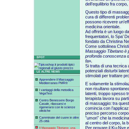
dell’equilibrio fra corpo
Questo tipo di massagg
cura di differenti proble
possono ricevere un’eff
medicina orientale.
Ad offrirla è un luogo 
frequentatori, lo Spa’ D
fondato da Christina N
Come sottolinea Christi
Massaggio Tibetano è pa
profonda conoscenza del
SPOT
fa
».
Si tratta di una tecnica
potenziali disturbi late
LE ALTRE NEWS
stimolati per trattare pro
Apprendere il Massaggio
Mediterraneo PMR®
E solamente la stimolaz
non risultano spontanea
I vantaggi della metodica
latenti, troppo spesso tr
VegaTest
terapista lavora su part
Centro Benessere Borgo
di massaggio: tra quest
Casale, rilassarsi e
rigenerarsi con le scienze
comincia con l’applicazi
olistiche
preciso percorso corpor
"umori" che la medicina
Camminate del cuore in oltre
25 città
al centro del corpo, la b
Per provare il Ku-Nye e 
Il Massaggio Tibetano: una