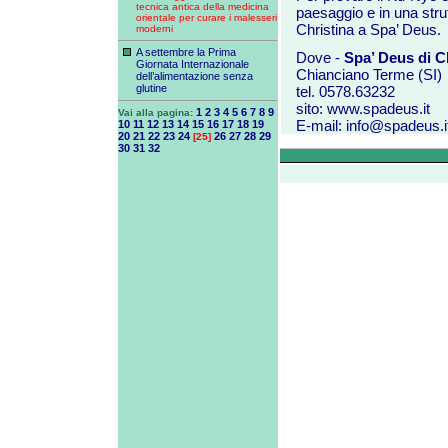
tecnica antica della medicina
paesaggio e in una stru
orientale per curare i malesseri
Christina a Spa’ Deus.
moderni
A settembre la Prima
Dove -
Spa’ Deus di 
Giornata Internazionale
Chianciano Terme (SI)
dell’alimentazione senza
glutine
tel. 0578.63232
sito:
www.spadeus.it
1
2
3
4
5
6
7
8
9
Vai alla pagina:
E-mail:
info@spadeus.i
10
11
12
13
14
15
16
17
18
19
20
21
22
23
24
26
27
28
29
[25]
30
31
32