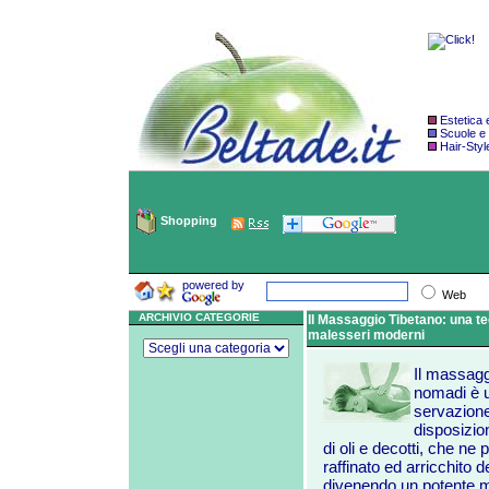
Estetica
Scuole e
Hair-Styl
Shopping
powered by
Web
ARCHIVIO CATEGORIE
Il Massaggio Tibetano: una te
malesseri moderni
Il massaggi
nomadi è u
servazione
disposizio
di oli e decotti, che ne 
raffinato ed arricchito
divenendo un potente m