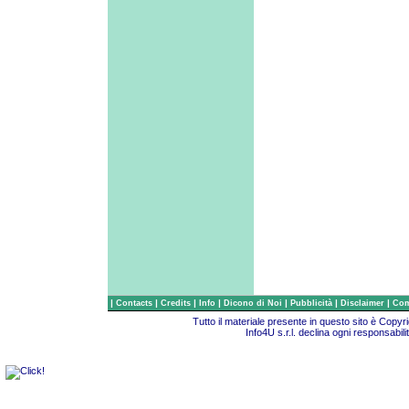
|
|
|
|
|
|
|
Contacts
Credits
Info
Dicono di Noi
Pubblicità
Disclaimer
Com
Tutto il materiale presente in questo sito è Copy
Info4U s.r.l. declina ogni responsabili