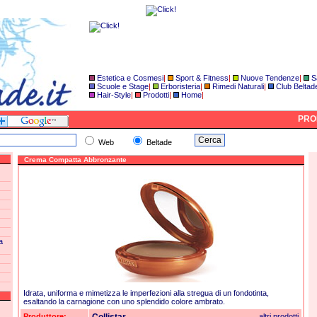
Estetica e Cosmesi
|
Sport & Fitness
|
Nuove Tendenze
|
S
Scuole e Stage
|
Erboristeria
|
Rimedi Naturali
|
Club Beltad
Hair-Style
|
Prodotti
|
Home
|
PROD
Web
Beltade
Crema Compatta Abbronzante
a
Idrata, uniforma e mimetizza le imperfezioni alla stregua di un fondotinta,
esaltando la carnagione con uno splendido colore ambrato.
Produttore:
altri prodotti