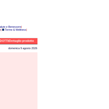
alute e Benessere
|
e
|
Terme & Wellness
|
OTTI/Dettaglio prodotto
domenica 9 agosto 2026