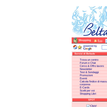
Shopping
powered by
Servizi di Beltade
Trova un centro
Forum e Chat
Cerco & Offro lavoro
Newsletter
Test & Sondaggi
Promozioni
Eventi
Calcola l'indice di mass
corporea
E-Cards
Scelti per voi
Shopping Libri
SPOT