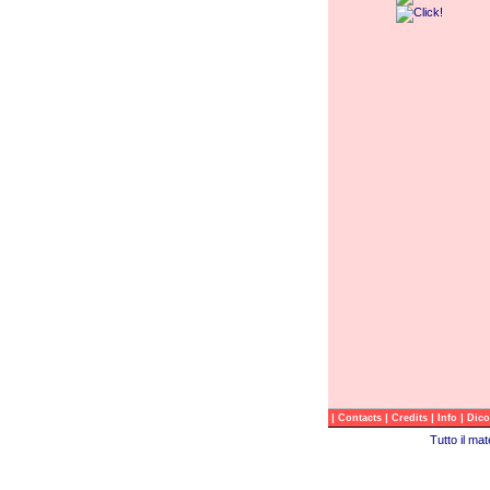
|
|
|
|
Contacts
Credits
Info
Dico
Tutto il ma