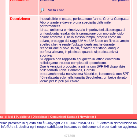
Collistar
Visita il sito
Descrizione:
Insostituibile in estate, perfetta tutto l'anno. Crema Compatta
Abbronzante e davvero una specialità dalle mille
performances.
Idrata, uniforma e mimetizza le imperfezioni alla stregua di
un fondotinta, esaltando la carnagione con uno splendido
colore ambrato. E nello stesso tempo, proprio come un
solare, protegge dai raggi UV-A e UV-3 con un filtro ad ampio
spettro che ne rende l'utilizzo ideale anche durante
l'esposizione al sole. In più, è water resistano: dunque
perfetta al mare, in piscina e quando si pratica attività
sportiva.
Si. applica con l'apposita spugnetta in lattice contenuta
nell'elegante trousse completa di specchietto.
Due le versioni proposte: la prima con SPF 6-8 disponibile
nelle tonalità Tahiti, Bahamas, Caraibi
e ora anche nella nuovissima Mauritius, la seconda con SPF
40 realizzata solo nella tonalità Seychelles, un beige dorato
ideale per le pelli più chiare.
|
|
|
|
|
no di Noi
Pubblicità
Disclaimer
Comunicati Stampa
Newsletter
teriale presente in questo sito è Copyright 2000-2007
Info4U s.r.l.
.
È vietata la riproduzione an
Info4U s.r.l. declina ogni responsabilità per inesattezze dei contenuti e per dati non aggiornati
471399