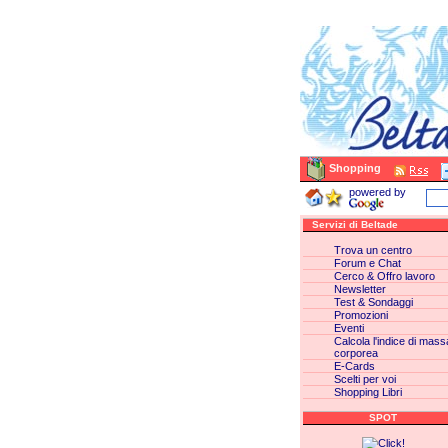
Shopping
powered by
Servizi di Beltade
Trova un centro
Forum e Chat
Cerco & Offro lavoro
Newsletter
Test & Sondaggi
Promozioni
Eventi
Calcola l'indice di mass
corporea
E-Cards
Scelti per voi
Shopping Libri
SPOT