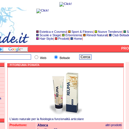
Estetica e Cosmesi
|
Sport & Fitness
|
Nuove Tendenze
|
S
Scuole e Stage
|
Erboristeria
|
Rimedi Naturali
|
Club Beltad
Hair-Style
|
Prodotti
|
Home
|
PROD
Web
Beltade
FITOREUMA POMATA
a
L'aiuto naturale per la fisiologica funzionalità articolare
Produttore:
Aboca
altri prodotti