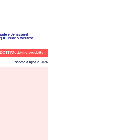
alute e Benessere
|
e
|
Terme & Wellness
|
OTTI/Dettaglio prodotto
sabato 8 agosto 2026