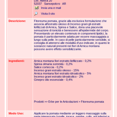
Loc. Aboca 20
52037 Sansepolcro AR
Invia una e-mail
Visita il sito
Descrizione:
Fitoreuma pomata, grazie alla esclusiva formulazione che
associa all'estratto oleoso di Incenso grani gli estratti
liofilizzati di Arnica, Spirea e Salice, dona una piacevole
sensazione di tonicità e benessere all'epidermide del corpo.
Presentando un elevato contenuto in componenti lipidici, la
pomata è particolarmente adatta per essere massaggiata a
lungo sulla pelle. In caso di pelle particolarmente sensibile, si
consiglia di attenersi alle modalità d'uso indicate, in quanto le
sostanze naturali presenti nei fiori di Arnica montana
possono avere effetto sensibilizzante.
Ingredienti:
Arnica montana fiori estratto liofilizzato - 0,2%
Spirea olmaria sommità - 0,2%
Salice corteccia - 0,2%
Incenso grani estratto oleoso - 15%
Arnica montana fiori estratto idroalcolico - 5%
Incenso grani estratto idroalcolico - 2%
Ginepro olio essenziale - 0,4%
Prodotti >> Erbe per le Articolazioni > Fitoreuma pomata
Modo Uso:
Applicare la pomata mediante un leggero massaggio sulla
parte interessata (spalle, torace, gambe, collo, arti inferiori e