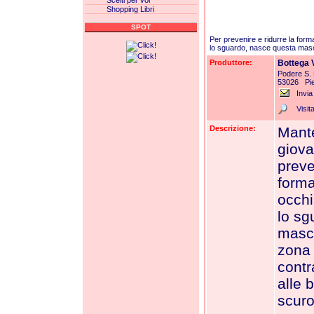
Scelti per voi
Shopping Libri
SPOT
Per prevenire e ridurre la form
lo sguardo, nasce questa masc
Produttore:
Bottega 
Podere S. 
53026 Pi
Invia
Visita
Descrizione:
Mante
giova
preve
forma
occhi
lo sg
masch
zona 
contr
alle 
scuro