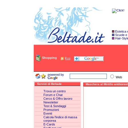
Estetica
Scuole e
Hair-Styl
Shopping
powered by
Web
Servizi di Beltade
Maschera al Mirtillo antiborse/
Trova un centro
Forum e Chat
Cerco & Offro lavoro
Newsletter
Test & Sondaggi
Promozioni
Eventi
Calcola l'indice di massa
corporea
E-Cards