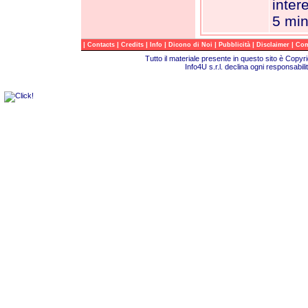
inter
5 min
|
|
|
|
|
|
|
Contacts
Credits
Info
Dicono di Noi
Pubblicità
Disclaimer
Com
Tutto il materiale presente in questo sito è Copy
Info4U s.r.l. declina ogni responsabili